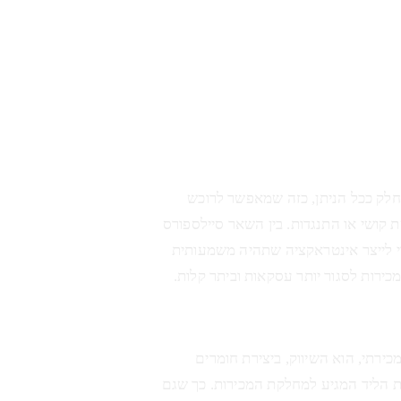
יך מכירה חלק ככל הניתן, כזה שמאפשר לרוכש
 קושי או התנגדות. בין השאר סיילספורס
לעשות זאת תוך שימוש בכלי Pardot כדי לייצר אינטראקציה שתהיה משמעותית
כירות לסגור יותר עסקאות וביתר קלות.
רתי, הוא השיווק, ביצירת חומרים
ת הליד המגיע למחלקת המכירות. כך שגם