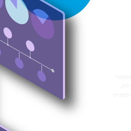
י אדיר שאפשר
לות.
ילספורס