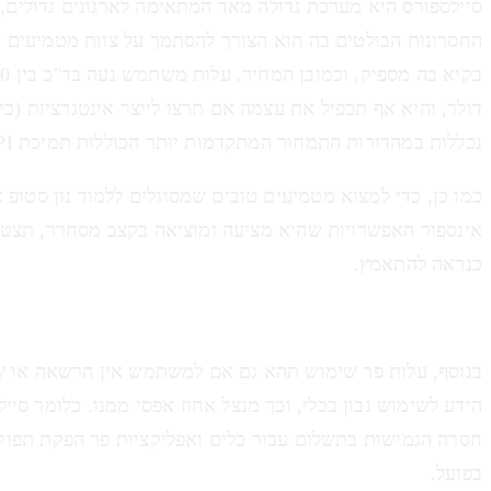
סיילספורס היא מערכת גדולה מאד המתאימה לארגונים גדולים, 
החסרונות הבולטים בה הוא הצורך להסתמך על צוות מטמיעים 
דולר, והיא אף תכפיל את עצמה אם תרצו לייצר אינטגרציות (כי 
נכללות במהדורות התמחור המתקדמות יותר הכוללות תמיכת API).
כמו כן, כדי למצוא מטמיעים טובים שמסוגלים ללמוד נון סטופ 
אינספור האפשרויות שהיא מציעה ומוציאה בקצב מסחרר, תצטר
כנראה להתאמץ.
בנוסף, עלות פר שימוש תהא גם אם למשתמש אין הרשאה או שא
הידע לשימוש נבון בכלי, וכך מנצל אחוז אפסי ממנו. כלומר סיי
חסרה הגמישות בתשלום עבור כלים ואפליקציות פר הפקת תפוק
בפועל.