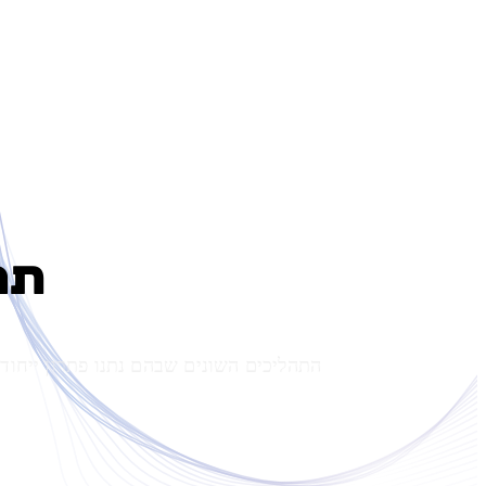
תה
התהליכים השונים שבהם נתנו פתרון ייחודי המו