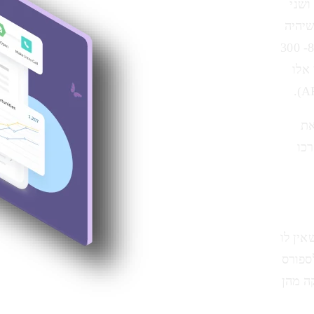
ושני
שיהיה
בקיא בה מספיק, וכמובן המחיר. עלות משתמש נעה בד"כ בין 80- 300
אלו
את
כו
ין לו
לספורס
ה מהן