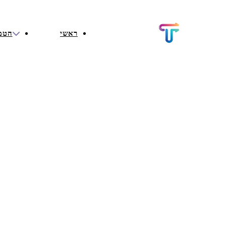
ראשי
הטמ