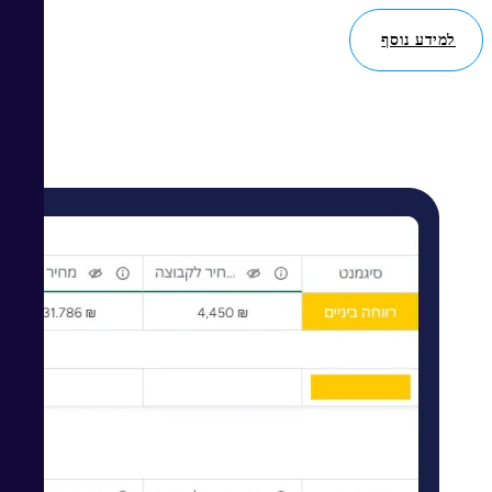
למידע נוסף