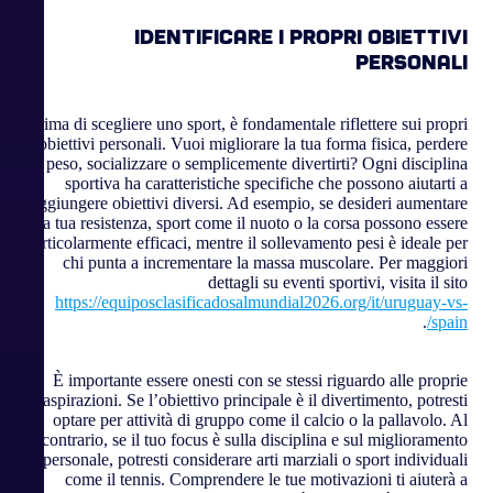
Identificare i propri obiettivi
personali
Prima di scegliere uno sport, è fondamentale riflettere sui propri
obiettivi personali. Vuoi migliorare la tua forma fisica, perdere
peso, socializzare o semplicemente divertirti? Ogni disciplina
sportiva ha caratteristiche specifiche che possono aiutarti a
raggiungere obiettivi diversi. Ad esempio, se desideri aumentare
la tua resistenza, sport come il nuoto o la corsa possono essere
particolarmente efficaci, mentre il sollevamento pesi è ideale per
chi punta a incrementare la massa muscolare. Per maggiori
dettagli su eventi sportivi, visita il sito
https://equiposclasificadosalmundial2026.org/it/uruguay-vs-
.
spain/
È importante essere onesti con se stessi riguardo alle proprie
aspirazioni. Se l’obiettivo principale è il divertimento, potresti
optare per attività di gruppo come il calcio o la pallavolo. Al
contrario, se il tuo focus è sulla disciplina e sul miglioramento
personale, potresti considerare arti marziali o sport individuali
come il tennis. Comprendere le tue motivazioni ti aiuterà a