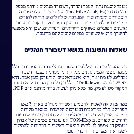
מעבר להצגת נתוני העבר וההווה, דשבורד מנהלים מודרני מספק
יכולות חיזוי (Predictive Analytics). על ידי ניתוח קצבי מכירה
היסטוריים ומגמות שוק, המערכת יכולה להציע תחזית לתזרים
המזומנים או לצפי המכירות ברבעון הבא. יכולת זו קריטית עבור
ארגונים הפועלים בשווקים תחרותיים ותנודתיים, שכן היא מאפשרת
להיערך מראש לשינויים במקום להגיב להם בדיעבד.
שאלות ותשובות בנושא דשבורד מנהלים
מה ההבדל בין דוח רגיל לבין דשבורד מנהלים?
דוח הוא בדרך כלל
מסמך סטטי המציג נתונים מנקודת זמן מסוימת בעבר. דשבורד
מנהלים, לעומת זאת, הוא אינטראקטיבי ומתעדכן בזמן אמת. הוא
מאפשר לבצע "Drill-down" – ללחוץ על נתון מסוים ולראות את
המקור שלו לעומק, מה שלא ניתן לעשות בדוח מודפס או ב-PDF.
כמה זמן לוקח לאפיין ולהטמיע דשבורד מנהלים בארגון?
משך
הפרויקט תלוי במורכבות המערכות הקיימות ובמספר מקורות
המידע. אפיון של דשבורד מנהלים יכול לקחת בין מספר שבועות
לחודשים ספורים. ב-TOPMExp אנו עובדים בשיטה של אבחון
מעמיק המאפשר לנו להציג תוצאות ראשוניות במהירות ולהמשיך
לשפר את המערכת תוך כדי תנועה.