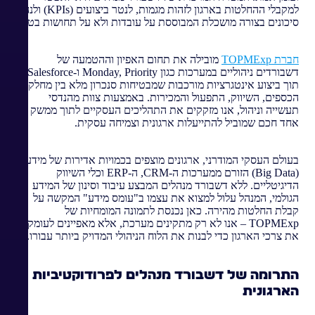
למקבלי ההחלטות בארגון לזהות מגמות, לנטר ביצועים (KPIs) ולנהל
סיכונים בצורה מושכלת המבוססת על עובדות ולא על תחושות בטן.
חברת TOPMExp
מובילה את תחום האפיון וההטמעה של
דשבורדים ניהוליים במערכות כגון Monday, Priority ו-Salesforce,
תוך ביצוע אינטגרציות מורכבות שמבטיחות סנכרון מלא בין מחלקות
הכספים, השיווק, התפעול והמכירות. באמצעות צוות מהנדסי
תעשייה וניהול, אנו מזקקים את התהליכים העסקיים לתוך ממשק
אחד חכם שמוביל להתייעלות ארגונית וצמיחה עסקית.
בעולם העסקי המודרני, ארגונים מוצפים בכמויות אדירות של מידע
(Big Data) הזורם ממערכות ה-CRM, ה-ERP וכלי השיווק
הדיגיטליים. ללא דשבורד מנהלים המבצע עיבוד וסינון של המידע
הגולמי, המנהל עלול למצוא את עצמו ב"עומס מידע" המקשה על
קבלת החלטות מהירה. כאן נכנסת לתמונה המומחיות של
TOPMExp – אנו לא רק מתקינים מערכת, אלא מאפיינים לעומק
את צרכי הארגון כדי לבנות את הלוח הניהולי המדויק ביותר עבורו.
התרומה של דשבורד מנהלים לפרודוקטיביות
הארגונית