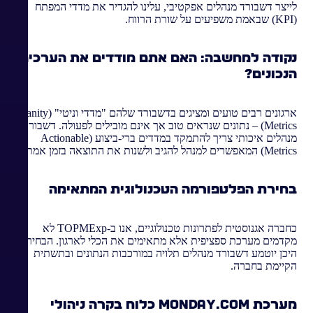
לייצר דשבורד מנהלים אפקטיבי, עלינו להגדיר את מדדי המפתח
(KPI) שבאמת משפיעים על שורת הרווח.
נקודה למחשבה: האם אתם מודדים את הערכים
הנכונים?
ארגונים רבים טועים ומציגים בדשבורד שלהם "מדדי וניטי" (Vanity
Metrics) – נתונים שנראים טוב אך אינם מובילים לפעולה. דשבורד
מנהלים איכותי צריך להתמקד במדדים ברי-ביצוע (Actionable
Metrics) המאפשרים למנהל להגיב ולשנות את התוצאה בזמן אמת.
בחירת הפלטפורמה הטכנולוגית המתאימה
כחברה אגנוסטית לפתרונות טכנולוגיים, אנו ב-TOPMExp לא
מקדמים מערכת ספציפית אלא מתאימים את הכלי לארגון. הבחירה
היכן יוטמע דשבורד מנהלים תלויה במורכבות הנתונים ובתשתית
הקיימת בחברה.
מערכת Monday.com כלוח בקרה ניהולי