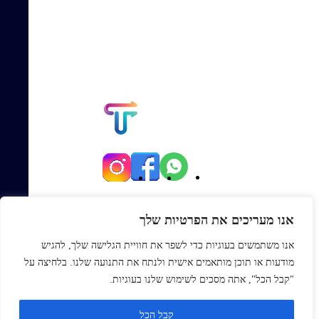
יגאל אלון 82, תל אביב
אנו מעריכים את הפרטיות שלך
Office@topmexp.co.il
אנו משתמשים בעוגיות כדי לשפר את חוויית הגלישה שלך, להגיש
0723941168
מודעות או תוכן מותאמים אישית ולנתח את התנועה שלנו. בלחיצה על
פתח סר
"קבל הכל", אתה מסכים לשימוש שלנו בעוגיות.
ראשי
קבל הכל