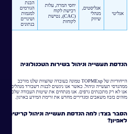
הבנת
יחסי המרה, עלות
אנליסטים,
הגורמים
רכישת לקוח
אנליטי
מנהלי
למגמות
(CAC), נטישת
שיווק
ושינויים
לקוחות
בנתונים
הנדסת תעשייה וניהול בשירות הטכנולוגיה
הייחודיות של TOPMExp טמונה בעובדה שהצוות שלנו מורכב
ממהנדסי תעשייה וניהול. כאשר אנו ניגשים לבנות דשבורד מנהלים,
אנו לא רק מתכנתים גרפים. אנו מנתחים את שיטות העבודה שלכם,
מזהים בזבוז משאבים ומגדירים מחדש את זרימת המידע בארגון.
הסבר בצד: למה הנדסת תעשייה וניהול קריטית
לאפיון?