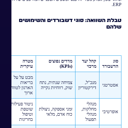
ERP.
טבלת השוואה: סוגי דשבורדים והשימושים
שלהם
סוג
קהל יעד
מדדים נפוצים
מטרה
הדשבורד
מרכזי
(KPIs)
עיקרית
מבט על על
מנכ"ל,
צמיחה שנתית, נתח
בריאות
אסטרטגי
דירקטוריון
שוק, רווחיות נקייה
הארגון לטווח
ארוך
מנהלי
ניטור פעילות
מחלקות,
זמני אספקה, ניצולת
שוטפת
אופרטיבי
מנהלי
כוח אדם, מלאי
וטיפול
תפעול
בחריגות