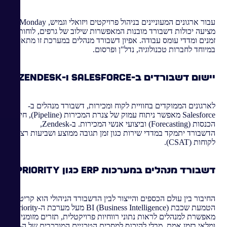
עבור ארגונים המעוניינים בניהול פרויקטים ויזואלי וגמיש, Monday
מציעה יכולות דשבורד מובנות המאפשרות שילוב של גרפים, לוחות
זמנים ומדדי עומס עבודה. אפיון דשבורד מנהלים במערכת זו מתאים
במיוחד לחברות טכנולוגיה, נדל"ן ופרסום.
יישום דשבורדים ב-Salesforce ו-Zendesk
לארגונים הממוקדים בחוויית לקוח ומכירות, דשבורד מנהלים ב-
Salesforce מאפשר ניתוח עמוק של צנרת המכירות (Pipeline), חיזוי
הכנסות (Forecasting) וביצועי אנשי המכירות. ב-Zendesk,
הדשבורד יתמקד במדדי שירות כגון זמן תגובה ממוצע ושביעות רצון
לקוחות (CSAT).
דשבורד מנהלים במערכות ERP כגון Priority
החיבור בין עולם הכספים והייצור לבין הדשבורד הניהולי הוא קריטי.
הטמעת שכבת BI (Business Intelligence) מעל מערכת ה-Priority
מאפשרת למנהלים לראות נתוני רווחיות פרויקטלית, תזרים מזומנים
ומלאי בזמן אמת, מבלי להיכנס למסכים הטכניים המורכבים של ה-