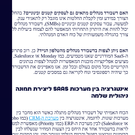
האם דשבורד מנהלים מתאים גם לעסקים קטנים ובינוניים?
בהחלט.
הצורך במידע זמין לקבלת החלטות אינו מוגבל רק לתאגידי ענק.
למעשה, עבור עסקים קטנים ובינוניים (SMBs), דשבורד מנהלים
יכול להוות את היתרון התחרותי המאפשר להם לצמוח ביעילות ללא
צורך בהגדלה משמעותית של כוח האדם המנהלתי.
האם ניתן לצפות בדשבורד מנהלים מהטלפון הנייד?
כן. רוב פתרונות
ה-SaaS המודרניים שאנו מטמיעים, כמו Monday או Salesforce,
מציעים אפליקציות מובנות המאפשרות למנהל לצפות בנתונים
הקריטיים מכל מקום בעולם ובכל זמן. אנו מאפיינים את הדשבורד
כך שיהיה רספונסיבי ונוח לקריאה גם במסכים קטנים.
אינטגרציה בין מערכות SaaS ליצירת תמונה
ניהולית שלמה
הכוח האמיתי של דשבורד מנהלים מתגלה כאשר הוא מחבר בין
מערכות שונות. לדוגמה, אינטגרציה בין
מערכת ה-CRM
(כמו Zoho
או Salesforce) לבין מערכת ה-ERP (כמו Priority) מאפשרת למנהל
לראות בדשבורד אחד את היחס בין הצעות המחיר שנשלחו לבין
ההזמנות שבוצעו בפועל והרווח הגולמי שנותר מהן. זהו המקום שבו