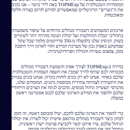
המומחיות הטכנולוגית של TOPMExp באה לידי ביטוי – אנו בונים
את ה"גשרים" הדיגיטליים שמאפשרים למידע לזרום בצורה חלקה
ומאובטחת.
ארגונים המטמיעים דשבורד מנהלים מדווחים על שיפור משמעותי
בתהליכי קבלת ההחלטות ועל יכולת תגובה מהירה יותר לשינויים
בשוק. הניסיון שלנו בלמעלה מ-350 פרויקטים מלמד שכל שקל
שמושקע באפיון נכון של מערכת המידע חוזר לארגון דרך חיסכון
בזמן, צמצום טעויות והגדלת הפרודוקטיביות.
בחירה ב-TOPMExp לצורך אפיון והטמעת דשבורד מנהלים
מבטיחה לכם שותף לדרך שמבין את השפה העסקית והטכנולוגית
שלכם כאחד. אנחנו לא רק בונים לוחות בקרה; אנחנו בונים עבורכם
את התשתית לצמיחה עתידית מבוססת נתונים. המומחים שלנו,
מהנדסי תעשייה וניהול מנוסים, מוכנים לנתח את הצרכים הייחודיים
שלכם ולהפוך את המידע הארגוני שלכם לנכס אסטרטגי ראשון
במעלה.
כדי להפוך את הארגון שלכם לחכם, יעיל ומבוסס דאטה, זה הזמן
לבחון כיצד דשבורד מנהלים מותאם אישית יכול לשדרג את יכולות
הניהול שלכם. צרו איתנו קשר לקביעת פגישת ייעוץ ראשונית,
ונתחיל יחד את המסע לעבר התייעלות טכנולוגית וחכמה.