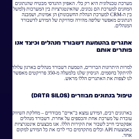
מערכת טכנולוגית היא רק כלי. האפיון ההנדסי מבטיח שהנתונים
המוזנים למערכת הם נכונים, שהאינטגרציות בין המערכות (למשל
בין ה-CRM למערכת הנהלת החשבונות) הן אמינות, ושמבנה
הנתונים מאפשר שליפה מהירה ומדויקת של המידע לדשבורד
המנהלים.
אתגרים בהטמעת דשבורד מנהלים וכיצד אנו
פותרים אותם
למרות היתרונות הברורים, הטמעת דשבורד מנהלים בארגון עלולה
להיתקל בחסמים. הניסיון שלנו בלמעלה מ-350 פרויקטים מאפשר
לנו לצפות את האתגרים הללו מראש.
טיפול בנתונים מבוזרים (Data Silos)
בארגונים רבים, המידע נמצא ב"איים" מבודדים – מחלקת השיווק
עובדת על מערכת אחת והכספים על אחרת. דשבורד מנהלים
אפקטיבי חייב לשבור את הקירות הללו. אנו מבצעים אינטגרציות
באמצעות API וכלים מתקדמים כדי לרכז את כל המידע למקום
אחד.