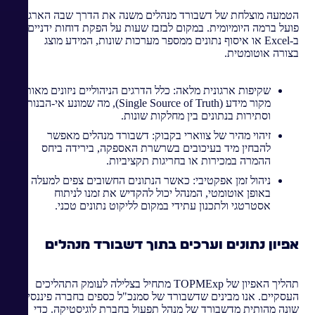
הטמעה מוצלחת של דשבורד מנהלים משנה את הדרך שבה הארגון
פועל ברמה היומיומית. במקום לבזבז שעות על הפקת דוחות ידניים
ב-Excel או איסוף נתונים ממספר מערכות שונות, המידע מוצג
בצורה אוטומטית.
שקיפות ארגונית מלאה: כלל הדרגים הניהוליים ניזונים מאותו
מקור מידע (Single Source of Truth), מה שמונע אי-הבנות
וסתירות בנתונים בין מחלקות שונות.
זיהוי מהיר של צווארי בקבוק: דשבורד מנהלים מאפשר
להבחין מיד בעיכובים בשרשרת האספקה, בירידה ביחס
ההמרה במכירות או בחריגות תקציביות.
ניהול זמן אפקטיבי: כאשר הנתונים החשובים צפים למעלה
באופן אוטומטי, המנהל יכול להקדיש את זמנו לניתוח
אסטרטגי ולתכנון עתידי במקום לליקוט נתונים טכני.
אפיון נתונים וערכים בתוך דשבורד מנהלים
תהליך האפיון של TOPMExp מתחיל בצלילה לעומק התהליכים
העסקיים. אנו מבינים שדשבורד של סמנכ"ל כספים בחברה פיננסית
שונה מהותית מדשבורד של מנהל תפעול בחברת לוגיסטיקה. כדי