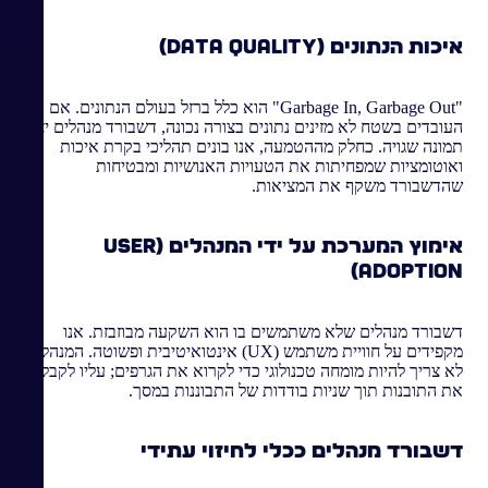
איכות הנתונים (Data Quality)
"Garbage In, Garbage Out" הוא כלל ברזל בעולם הנתונים. אם
העובדים בשטח לא מזינים נתונים בצורה נכונה, דשבורד מנהלים יציג
תמונה שגויה. כחלק מההטמעה, אנו בונים תהליכי בקרת איכות
ואוטומציות שמפחיתות את הטעויות האנושיות ומבטיחות
שהדשבורד משקף את המציאות.
אימוץ המערכת על ידי המנהלים (User
Adoption)
דשבורד מנהלים שלא משתמשים בו הוא השקעה מבוזבזת. אנו
מקפידים על חוויית משתמש (UX) אינטואיטיבית ופשוטה. המנהל
לא צריך להיות מומחה טכנולוגי כדי לקרוא את הגרפים; עליו לקבל
את התובנות תוך שניות בודדות של התבוננות במסך.
דשבורד מנהלים ככלי לחיזוי עתידי