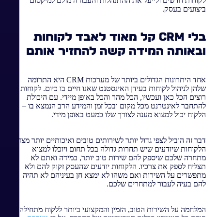
לקוחות חדשים ולייעל את ההתנהלות והעבודה מולם למיקסום
ביצועים בעסק.
בלי CRM קל מאוד לאבד לקוחות
ובאותה המידה קשה להחזיר אותם
אחד היתרונות הגדולים ביותר של מערכות CRM היא התרומה
שלהן לניהול לקוחות בעידן האינסטנט שאנו חיים בו כיום. לקוחות
רוצים הכל כאן ועכשיו, הכל מהר והכל באופן מיידי. עם היכולת
להתחבר לאינטרנט מכל מקום ובכל זמן והמידע הרב הנמצא בו –
הלקוח יכול למצוא מענה לצורך שלו כמעט באופן מידי.
דבר זה הוביל לצפי גדול יותר לשירותים טובים ואיכותיים יותר מצד
הלקוחות שיודעים שיש תחרות גדולה בכל תחום ויוכלו למצוא
מתחרה שלכם שיספק להם שירות טוב יותר, במידה ואתם לא
תצליח לספק את צרכיו. הלקוחות יודעים שהעסק זקוק להם ולא
מתפשרים על השירות ואם משהו לא ימצא חן בעיניהם לא תהיה
להם בעיה לעבור למתחרים שלכם.
המלחמה על השירות הטוב, הזמין והמקצועי ביותר ללקוח מתחילה