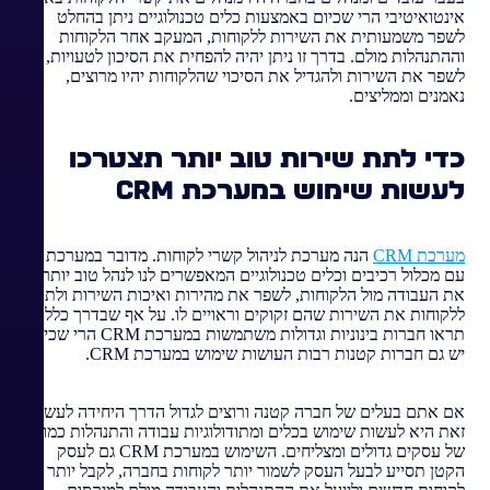
אינטואיטיבי הרי שכיום באמצעות כלים טכנולוגיים ניתן בהחלט
לשפר משמעותית את השירות ללקוחות, המעקב אחר הלקוחות
וההתנהלות מולם. בדרך זו ניתן יהיה להפחית את הסיכון לטעויות,
לשפר את השירות ולהגדיל את הסיכוי שהלקוחות יהיו מרוצים,
נאמנים וממליצים.
כדי לתת שירות טוב יותר תצטרכו
לעשות שימוש במערכת CRM
מערכת CRM
הנה מערכת לניהול קשרי לקוחות. מדובר במערכת
עם מכלול רכיבים וכלים טכנולוגיים המאפשרים לנו לנהל טוב יותר
את העבודה מול הלקוחות, לשפר את מהירות ואיכות השירות ולתת
ללקוחות את השירות שהם זקוקים וראויים לו. על אף שבדרך כלל
תראו חברות בינוניות וגדולות משתמשות במערכת CRM הרי שכיום
יש גם חברות קטנות רבות העושות שימוש במערכת CRM.
אם אתם בעלים של חברה קטנה ורוצים לגדול הדרך היחידה לעשות
זאת היא לעשות שימוש בכלים ומתודולוגיות עבודה והתנהלות כמו
של עסקים גדולים ומצליחים. השימוש במערכת CRM גם לעסק
הקטן תסייע לבעל העסק לשמור יותר לקוחות בחברה, לקבל יותר