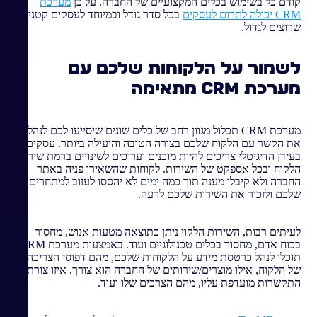
קודם כל בשימוש בכלים המקצועיים של החברה. על כן
מערכת
CRM יכולה לתרום לעסקים
בכל סדר גודל ובמיוחד לעסקים קטנים
שרוצים לגדול.
לשמור על הלקוחות שלכם עם
מערכת CRM מתאימה
מערכת CRM תכלול מגוון רחב של כלים שונים שיסייעו לכם לנהל
את הקשר עם הלקוח שלכם בצורה הטובה והיעילה ביותר. עסקים
בעידן הדיגיטלי צריכים להיות מוכנים וערוכים לשינויים ברמת שירות
הלקוח ובכל אספקט של השירות. לקוחות שהשאירו פניה באתר
החברה ולא קיבלו מענה תוך כמה ימים לא יהססו לעזוב למתחרים
שלכם ולזכור את השירות שלכם לרעה.
לעיתים רבות, השירות הלקוי ניתן כתוצאה מטעות אנוש, מחסור
בכוח אדם, מחסור בכלים טכנולוגיים ועוד. באמצעות מערכת CRM
תוכלו לנהל כרטסת מידע על הלקוחות שלכם, מהם דפוסי הצריכה
של הלקוח, אילו מוצרים/שירותים של החברה הוא צורך, איזו צורת
התקשרות מועדפת עליו, מהם הצרכים שלו ועוד.