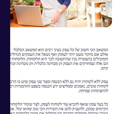
המשאב הכי חשוב של כל עסק בעיני רבים הוא המשאב הכלכלי
אולם אם נחקור מעט יותר לעומק ואף נשאל את העסקים הגדולים
והמובילים בתעשייה נבין שהתשובה לכך היא הלקוחות. הלקוחות של
הם אלה שמחזיקים את העסק הן מבחינה כלכלית והן מבחינת זכות
קיום.
עסק ללא לקוחות יהיה גם ללא הכנסה ומצד שני עסק שיש בו הרבה
לקוחות טובים, נאמנים וממליצים ידע הכנסה בשפע והזדמנויות רבות
להתפתחות וצמיחה.
כל בעל עסק שואף להביא עוד לקוחות לעסק, לצד שימור הלקוחות
הקיימים כמובן, ולהעניק להם את השירות הכי טוב שהוא יכול. אם
בעבר עובדים ומנהלים בחברה היו מנהלים את קשרי הלקוחות באופן