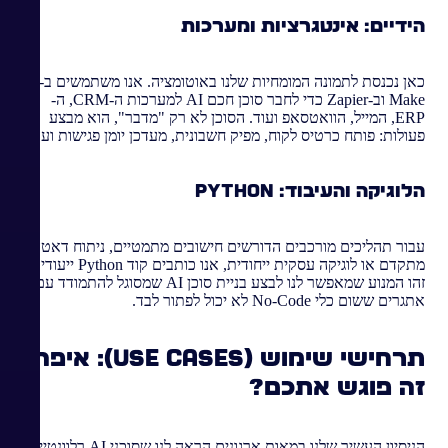
הידיים: אינטגרציות ומערכות
כאן נכנסת לתמונה המומחיות שלנו באוטומציה. אנו משתמשים ב-
Make וב-Zapier כדי לחבר סוכן חכם AI למערכות ה-CRM, ה-
ERP, המייל, הוואטסאפ ועוד. הסוכן לא רק "מדבר", הוא מבצע
פעולות: פותח כרטיס לקוח, מפיק חשבונית, מעדכן יומן פגישות ועוד.
הלוגיקה והעיבוד: Python
עבור תהליכים מורכבים הדורשים חישובים מתמטיים, ניתוח דאטה
מתקדם או לוגיקה עסקית ייחודית, אנו כותבים קוד Python ייעודי.
זהו המנוע שמאפשר לנו לבצע בניית סוכן AI שמסוגל להתמודד עם
אתגרים ששום כלי No-Code לא יכול לפתור לבד.
תרחישי שימוש (Use Cases): איפה
זה פוגש אתכם?
הניסיון העשיר שלנו במאות ארגונים הראה לנו שסוכני AI רלוונטיים