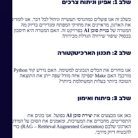
שלב 1: אפיון וניתוח צרכים
בשלב זה אנו פועלים כמהנדסי תעשייה וניהול לכל דבר. אנו לומדים
את הארגון, מראיינים את מחזיקי המפתח ומגדירים בדיוק מה
המטרה של
בניית סוכן AI
בפרויקט זה. האם המטרה היא חיסכון
בכסף? שיפור שירות? הגדלת מכירות?
שלב 2: תכנון הארכיטקטורה
אנו בוחרים את הכלים הנכונים למשימה. האם נדרש קוד Python
מורכב? האם Make יספיק? איזה מודל שפה ייתן את התוצאה
הטובה ביותר בעלות המשתלמת ביותר?
שלב 3: פיתוח ואימון
כאן אנו מבצעים את
יצירת סוכן AI
בפועל. אנו בונים את
התסריטים, מחברים את המערכות, ומאמנים את הסוכן על המידע
הארגוני שלכם (RAG – Retrieval Augmented Generation) כדי
להבטיח דיוק מירבי.