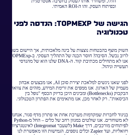
הללו, ומשחרר אותו לעסוק בחשיבה אסטרטגית
ובפיתוח העסק. זהו ה-ROI האמיתי.
הגישה של TOPMExp: הנדסה לפני
טכנולוגיה
השוק מוצף בהבטחות נוצצות על בינה מלאכותית, אך היישום בשטח
לרוב נכשל. הסיבה? חוסר הבנה של התהליך העסקי. ב-TOPMExp,
אנו לא מתחילים מכתיבת קוד. ה-DNA שלנו הוא של מהנדסי
תעשייה וניהול.
לפני שאנו ניגשים למלאכת יצירת סוכן AI, אנו מבצעים אבחון
מעמיק של הארגון. אנו ממפים את זרימת המידע, מזהים את צווארי
הבקבוק (Bottlenecks) ומבינים היכן בדיוק הכסף "נופל בין
הכיסאות". רק לאחר מכן, אנו מתאימים את הפתרון הטכנולוגי.
בניגוד לחברות שמקדמות מערכת אחת או פתרון מדף סגור, אנחנו
לא משוחדים. אנו שולטים במגוון רחב של כלים – החל מ-Python
לפיתוחים מורכבים, דרך Make (לשעבר Integromat) לאינטגרציות
ויזואליות, ועד Zapier וכלים נוספים. הגמישות הזו מאפשרת לנו