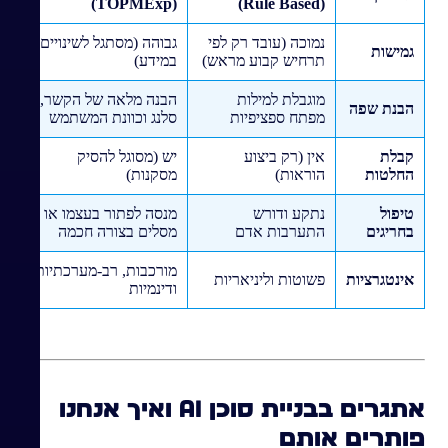
(TOPMExp)
(Rule Based)
נמוכה (עובד רק לפי
גבוהה (מסתגל לשינויים
גמישות
תרחיש קבוע מראש)
במידע)
מוגבלת למילות
הבנה מלאה של הקשר,
הבנת שפה
מפתח ספציפיות
סלנג וכוונת המשתמש
קבלת
אין (רק ביצוע
יש (מסוגל להסיק
החלטות
הוראות)
מסקנות)
טיפול
נתקע ודורש
מנסה לפתור בעצמו או
בחריגים
התערבות אדם
מסלים בצורה חכמה
מורכבות, רב-מערכתיות
אינטגרציות
פשוטות וליניאריות
ודינמיות
אתגרים בבניית סוכן AI ואיך אנחנו
פותרים אותם