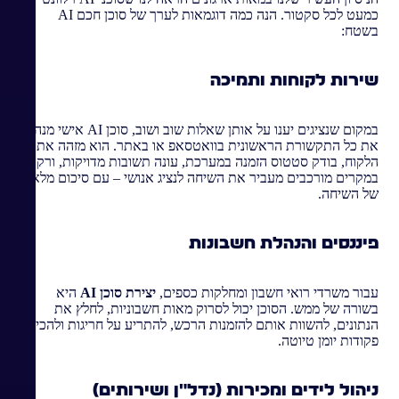
כמעט לכל סקטור. הנה כמה דוגמאות לערך של סוכן חכם AI
בשטח:
שירות לקוחות ותמיכה
במקום שנציגים יענו על אותן שאלות שוב ושוב, סוכן AI אישי מנהל
את כל התקשורת הראשונית בוואטסאפ או באתר. הוא מזהה את
הלקוח, בודק סטטוס הזמנה במערכת, עונה תשובות מדויקות, ורק
במקרים מורכבים מעביר את השיחה לנציג אנושי – עם סיכום מלא
של השיחה.
פיננסים והנהלת חשבונות
עבור משרדי רואי חשבון ומחלקות כספים,
יצירת סוכן AI
היא
בשורה של ממש. הסוכן יכול לסרוק מאות חשבוניות, לחלץ את
הנתונים, להשוות אותם להזמנות הרכש, להתריע על חריגות ולהכין
פקודות יומן טיוטה.
ניהול לידים ומכירות (נדל"ן ושירותים)