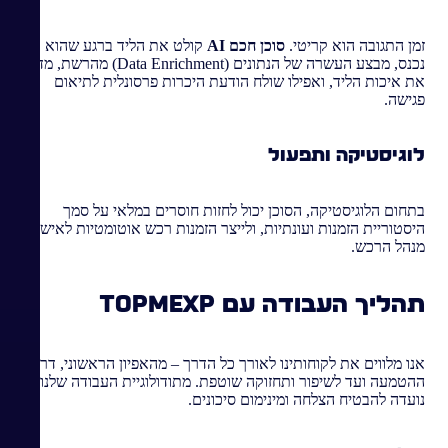
זמן התגובה הוא קריטי.
סוכן חכם AI
קולט את הליד ברגע שהוא
נכנס, מבצע העשרה של הנתונים (Data Enrichment) מהרשת, מדרג
את איכות הליד, ואפילו שולח הודעת היכרות פרסונלית לתיאום
פגישה.
לוגיסטיקה ותפעול
בתחום הלוגיסטיקה, הסוכן יכול לחזות חוסרים במלאי על סמך
היסטוריית הזמנות ועונתיות, ולייצר הזמנות רכש אוטומטיות לאישור
מנהל הרכש.
תהליך העבודה עם TOPMExp
אנו מלווים את לקוחותינו לאורך כל הדרך – מהאפיון הראשוני, דרך
ההטמעה ועד לשיפור ותחזוקה שוטפת. מתודולוגיית העבודה שלנו
נועדה להבטיח הצלחה ומינימום סיכונים.