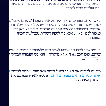
רב של בניית תסריטי אוטומציה נכונים, החוסכים פעולות, עוגמות
נפש ועלויות רבות לחברה.
כאשר אתם בוחרים בנו לתהליך של יצירת סוכן AI, אתם מקבלים
שותף שמבין את השפה העסקית שלכם, שצלל לעומקם של מאות
ארגונים, ושמחויב לתוצאות עסקיות מדידות. אנחנו לא כאן כדי
למכור לכם "באזז", אלא כדי לספק תשתית טכנולוגית חכמה
שעובדת.
העתיד שייך לארגונים שידעו לשלב בינה מלאכותית בליבת העשייה
שלהם. סוכן חכם AI הוא לא מותרות – הוא כלי העבודה הבסיסי של
העידן החדש.
מוכנים להוסיף את העובד היעיל ביותר שאי פעם גייסתם לצוות?
צרו
איתנו קשר עוד היום בעמוד צור קשר
ונשמח לאפיין עבורכם את
הפתרון המושלם.