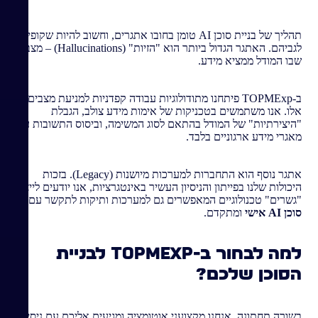
תהליך של בניית סוכן AI טומן בחובו אתגרים, וחשוב להיות שקופים
לגביהם. האתגר הגדול ביותר הוא "הזיות" (Hallucinations) – מצב
שבו המודל ממציא מידע.
ב-TOPMExp פיתחנו מתודולוגיות עבודה קפדניות למניעת מצבים
אלו. אנו משתמשים בטכניקות של אימות מידע צולב, הגבלת
"היצירתיות" של המודל בהתאם לסוג המשימה, וביסוס התשובות על
מאגרי מידע ארגוניים בלבד.
אתגר נוסף הוא התחברות למערכות מיושנות (Legacy). בזכות
היכולות שלנו בפייתון והניסיון העשיר באינטגרציות, אנו יודעים לייצר
"גשרים" טכנולוגיים המאפשרים גם למערכות ותיקות לתקשר עם
סוכן AI אישי
ומתקדם.
למה לבחור ב-TOPMExp לבניית
הסוכן שלכם?
בשורה תחתונה, אנחנו מקצועני אוטומציה ומגיעים אליכם עם ניסיון