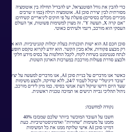
כדי להבין את גודל הפוטנציאל, יש להבדיל תחילה בין אוטומציה
מסורתית לבין יצירת סוכן AI. אוטומציה רגילה (כמו זו שרבים
מכירים מכלים בסיסיים) פועלת על פי חוקים ליניאריים קשיחים:
"אם קרה X, תעשה Y". זה מצוין למשימות פשוטות, אך העולם
העסקי הוא מורכב, דינמי ולעיתים כאוטי.
סוכן חכם AI הוא ישות תוכנתית בעלת יכולות קוגניטיביות. הוא אינו
רק מבצע פקודות, אלא מבין הקשר. הוא יודע לקרוא טקסט חופשי,
לנתח סנטימנט בשיחת לקוח, לקבל החלטות על בסיס מידע חלקי
ולבצע סדרת פעולות מורכבת במערכות הארגון השונות.
כאשר אנו מדברים על בניית סוכן AI, אנו מדברים למעשה על יצירת
"עובד דיגיטלי" שיכול לעבוד 24/7, ללא שחיקה, ולבצע משימות
שעד היום דרשו שיקול דעת אנושי בסיסי, כמו מיון לידים מורכב,
ניהול תהליכי גבייה רגישים או תמיכה טכנית ראשונית.
נקודה למחשבה:
חשבו על העובד המוכשר ביותר שלכם שמבזבז 40%
מזמנו על משימות "שחורות" ואדמיניסטרטיביות. כעת
דמיינו סוכן AI אישי שלוקח ממנו את כל המשימות