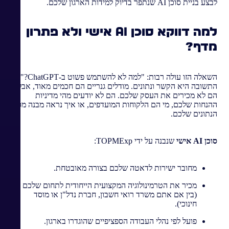
לבצע בניית סוכן AI שנתפר בדיוק למידות הארגון שלכם.
למה דווקא סוכן AI אישי ולא פתרון
מדף?
השאלה הזו עולה רבות: "למה לא להשתמש פשוט ב-ChatGPT?".
התשובה היא הקשר ונתונים. מודלים גנריים הם חכמים מאוד, אבל
הם לא מכירים את העסק שלכם. הם לא יודעים מהי מדיניות
ההנחות שלכם, מי הם הלקוחות המועדפים, או איך נראה מבנה מסד
הנתונים שלכם.
סוכן AI אישי
שנבנה על ידי TOPMExp:
מחובר ישירות לדאטה שלכם בצורה מאובטחת.
מכיר את הטרמינולוגיה המקצועית הייחודית לתחום שלכם
(בין אם אתם משרד רואי חשבון, חברת נדל"ן או מוסד
חינוכי).
פועל לפי נהלי העבודה הספציפיים שהוגדרו בארגון.