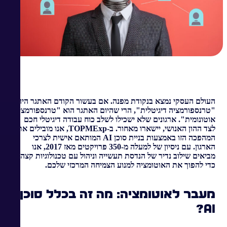
העולם העסקי נמצא בנקודת מפנה. אם בעשור הקודם האתגר היה
"טרנספורמציה דיגיטלית", הרי שהיום האתגר הוא "טרנספורמציה
אוטונומית". ארגונים שלא ישכילו לשלב כוח עבודה דיגיטלי חכם
לצד ההון האנושי, יישארו מאחור. ב-TOPMExp, אנו מובילים את
המהפכה הזו באמצעות בניית סוכן AI המותאם אישית לצרכי
הארגון. עם ניסיון של למעלה מ-350 פרויקטים מאז 2017, אנו
מביאים שילוב נדיר של הנדסת תעשייה וניהול עם טכנולוגיות קצה,
כדי להפוך את האוטומציה למנוע הצמיחה המרכזי שלכם.
מעבר לאוטומציה: מה זה בכלל סוכן
AI?