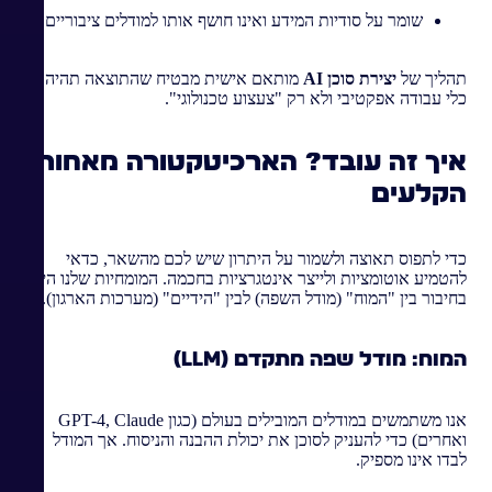
שומר על סודיות המידע ואינו חושף אותו למודלים ציבוריים.
תהליך של
יצירת סוכן AI
מותאם אישית מבטיח שהתוצאה תהיה
כלי עבודה אפקטיבי ולא רק "צעצוע טכנולוגי".
איך זה עובד? הארכיטקטורה מאחורי
הקלעים
כדי לתפוס תאוצה ולשמור על היתרון שיש לכם מהשאר, כדאי
להטמיע אוטומציות ולייצר אינטגרציות בחכמה. המומחיות שלנו היא
בחיבור בין "המוח" (מודל השפה) לבין "הידיים" (מערכות הארגון).
המוח: מודל שפה מתקדם (LLM)
אנו משתמשים במודלים המובילים בעולם (כגון GPT-4, Claude
ואחרים) כדי להעניק לסוכן את יכולת ההבנה והניסוח. אך המודל
לבדו אינו מספיק.