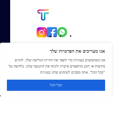
יגאל אלון 82, תל אביב
אנו מעריכים את הפרטיות שלך
Office@topmexp.co.il
אנו משתמשים בעוגיות כדי לשפר את חוויית הגלישה שלך, להגיש
0723941168
מודעות או תוכן מותאמים אישית ולנתח את התנועה שלנו. בלחיצה על
פתח סר
"קבל הכל", אתה מסכים לשימוש שלנו בעוגיות.
ראשי
קבל הכל
אודות
בלוג
צור קשר
Monday
ZOHO