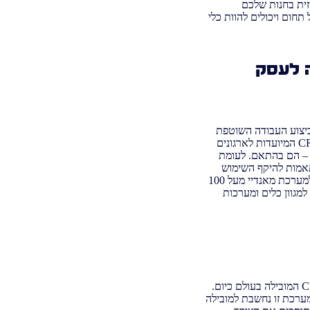
זית בחנות שלכם
תחום ויכולים להוות כלי
עצמה לעסק
רגון ולביצוע העבודה השוטפת
בצורה מקצועית ויעילה. עם זאת, חשוב שהיא גם תתאים לעסק שלכם ולצרכים שלכם. יש מערכות CRM המיועדות לארגונים
ם – הם בהתאם. לעומת
ות המותאמות להיקף השימוש
שלכם, כלים שתוכלו להשתמש בהם במידה ואתם צריכים וגמישות יתרה בחיבור כלים ומערכות צד ג'. למערכת מאנדיי מעל 100
מגוון כלים ומערכות
הכירו את מערכת הCRM המובילה בעולם כיום.
 מערכת זו נחשבת למובילה