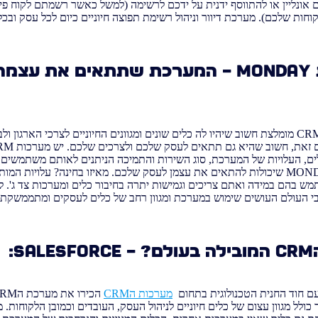
 אונליין או להתווסף ידנית על ידכם לרשימה (למשל כאשר רשמתם לקוח פי
וחות שלכם). מערכת דיוור וניהול רשימת תפוצה חיוניים כיום לכל עסק ובכל 
#1 – הכירו את MONDAY – המערכת שתתאים את 
כאשר מדובר על מערכת CRM מומלצת חשוב שיהיו לה כלים שונים ומגוונים החיוניים לצרכי הא
כלים, העלויות של המערכת, סוג השירות והתמיכה הניתנים לאותם משתמשי
זאת, יש מערכות כמו MONDAY שיכולות להתאים את עצמן לעסק שלכם. מאיזו בחינה? עלוי
י העולם העושים שימוש במערכת ומגוון רחב של כלים לעסקים ומתממשקת ל
 חוד החנית הטכנולוגית בתחום
מערכות הCRM
כולל מגוון עצום של כלים חיוניים לניהול העסק, העובדים וכמובן הלקוחות.