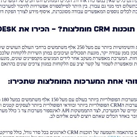
 גם כלים שאין במערכות אחרות. הכלים המגוונים והנרחבים של המערכת 
שלום דמי מנוי גם עבורן. בין היתר לסיילספורס אפשרויות לחיבור למערכו
 לכלים נוספים המאפשרים עבודה מסונכרנת, איסוף מידע לצורך הפקת דוח
אחת המערכות הפופולריות והשימושיות ביותר עם מעל 250 אלף משתמשים ברחב
ון בזמן עבודה יקר, מונעת תסכולים ועיכובים במתן השירות ללקוחות שלכם
חות. המערכת מאפשרת מעקב אחר לידים המגיעים מקמפיינים שונים, מונעת
ות ומאפשרת לשמור על קשר יציב עם הלקוחות במגוון צרכים שונים בהתאם
 ביותר בעולם עם מעל 150 אלף משתמשים במעל 180 מדינות שונות. מערכת
נחשבת לאחת ממערכות הCRM הפופולריות ביותר ובוודאי הפופולרית ביותר לעסקים ק
אטרקטיבית ומגוון כלים פנימיים של המערכת, לצד התממשקות API לאינספור מע
ובר באחד הכלים שאתם רוצים לשים אליהם לב.
אנו ובחברת טופמי מתמחים בהתאמה והטמעה של תוכנות CRM לארגונים בכל סדר