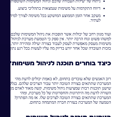
ניתוח של יעילות העבודה שלכם וניהול המשימות השוטפות.
דיווח התקדמות על משימות שנמצאות בתהליכי ביצוע.
מעקב אחר הזמן הממוצע המושקע בכל משימה לצורך למידה
לעתיד.
ועוד מגוון רחב של יכולות אשר הופכות את ניהול המשימות שלכם
למשהו פשוט ונוח הרבה יותר. אין ספק כי הטמעת מערכת לניהול
משימות מעסק מאפשרת לעסק לעבוד בצורה יעילה ומהירה יותר,
בזכות העובדה שכל אחד יודע בדיוק מה עליו לעשות בכל רגע נתון.
כיצד בוחרים תוכנה לניהול משימות?
רוב האנשים שלא עובדים בתחום, לא באמת יכולים לדעת מהי
המערכת שתתאים בצורה הטובה יותר עבור הצרכים שלהם. בגלל
שישנן תוכנות רבות שמציעות ניהול משימות, קשה מאוד לאדם מן
השורה לדעת מה היתרונות והחסרונות של כל מערכת, ומהי
המערכת שתתאים בצורה הטובה לצרכים שלו. אז מה הפתרון?
הטמעה של המערכת בעזרת חברה המתמחה בתחום.