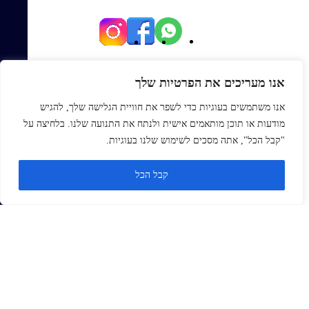
יגאל אלון 82, תל אביב
אנו מעריכים את הפרטיות שלך
Office@topmexp.co.il
אנו משתמשים בעוגיות כדי לשפר את חוויית הגלישה שלך, להגיש
0723941168
מודעות או תוכן מותאמים אישית ולנתח את התנועה שלנו. בלחיצה על
פתח סר
"קבל הכל", אתה מסכים לשימוש שלנו בעוגיות.
ראשי
קבל הכל
אודות
בלוג
צור קשר
Monday
ZOHO
זנדסק
סיילספורס
תהליכים ארגוניים