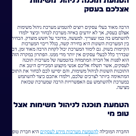
הטמעת תוכנה לניהול משימות
אצלכם בעסק
הרבה מאוד בעלי עסקים רוצים להטמיע מערכת ניהול משימות
אצלם בעסק, אך לא יודעים באיזה מערכת לבחור וכיצד ילמדו
להשתמש בה כמו שצריך. למעשה, מדובר על חשש מוצדק. הבחירה
בין המערכות השונות היא בחירה קשה, בגלל ריבוי המערכות
הקיימות בשוק. גם לימוד המערכת יכול לקחת הרבה מאוד זמן, דבר
שבדרך כלל לבעלי עסקים אין יותר מדי ממנו. הפתרון במקרה הזה
הוא לפנות אל חברה המתמחה בהטמעה של מערכות תוכנה
לעסקים, אשר תשלח אליכם אנשי מקצוע המכירים היטב את
התוכנות השונות לניהול משימות, והם יסייעו לכם לבחור את התוכנה
המתאימה ביותר לצרכים שלכם, וילמדו אתכם כיצד להשתמש
במערכת ולהשתמש עם האפשרויות הרבה שמערכת שכזאת
מציעה.
הטמעת תוכנה לניהול משימות אצל
טופ מי
החברה המובילה
להטמעת מערכות מידע לעסקים
היא חברת טופ