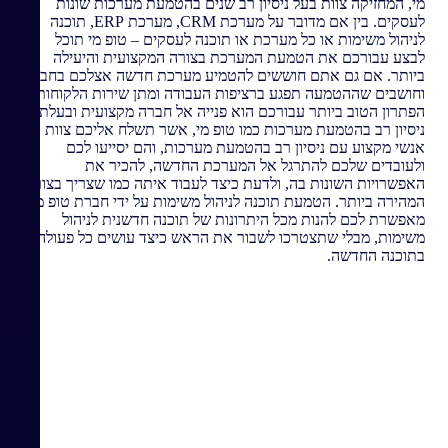
מי, המחזיקה צוות בעל ניסיון רב שנים בהטמעת מערכות שונות
לעסקים. בין אם מדובר על מערכת CRM, מערכת ERP, תוכנה
לניהול משימות או כל מערכת או תוכנה לעסקים – טופ מי תוכל
לבצע עבורכם את הטמעת המערכת בצורה המקצועית והיעילה
ביותר. אם גם אתם חוששים להטמיע מערכת חדשה אצלכם בחברה
וחושבים שההטמעה תפגע ברציפות העבודה ומתן שירות הלקוחות –
הפתרון הטוב ביותר עבורכם הוא פנייה אל חברה מקצועית ובעלת
ניסיון רב בהטמעת מערכות כמו טופ מי, אשר תשלח אליכם צוות
אנשי מקצוע עם ניסיון רב בהטמעת מערכות, והם יסייעו לכם
ולעובדים שלכם להתרגל אל המערכת החדשה, להכיר את
האפשרויות השונות בה, ולדעת כיצד לעבוד איתה כמו שצריך בצורה
המהירה ביותר. הטמעת תוכנה לניהול משימות על ידי חברת טופ מי
מאפשרת לכם להנות מכל היתרונות של תוכנה חדשנית לניהול
משימות, מבלי שתצטרכו לשבור את הראש כיצד עושים כל פעולה
בתוכנה החדשה.