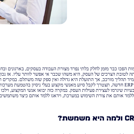
ות הפכו כבר מזמן לחלק בלתי נפרד מצורת העבודה בעסקים, בארגונים וב
תה לטובת הצרכים של העסק, היא משהו שכבר אי אפשר לוותר עליו. אז נכ
יד תהליך מורכב, אך התועלת היא גדולה ואין ספק שזה משתלם. במקרים 
או ERP חדשה, תצטרך לקבל סיוע מאנשי מקצוע בעלי ניסיון בהטמעת מער
עיות שיגרמו לעצירת פעילות העסק. במקרה כזה יבואו אנשי המקצוע, וילכו 
ללמד אותם את צורת השימוש במערכת, וידאגו ללמד אותם כיצד משתמשים ב
C
ולמה היא משמשת?