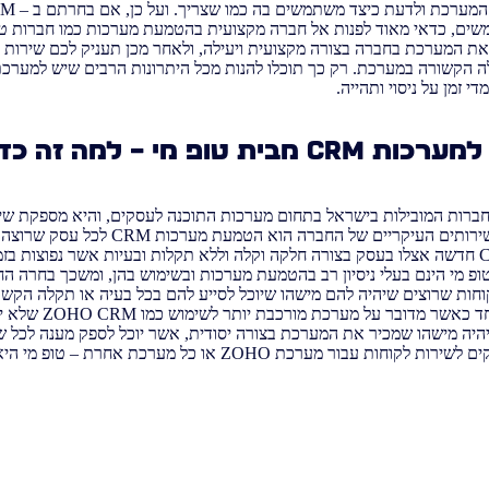
, כדאי מאוד לפנות אל חברה מקצועית בהטמעת מערכות כמו חברות טופ
 המערכת בחברה בצורה מקצועית ויעילה, ולאחר מכן תעניק לכם שירות לקו
י זמן על ניסוי ותהייה.
 למערכות
CRM
מבית טופ מי – למה זה כד
חברות המובילות בישראל בתחום מערכות התוכנה לעסקים, והיא מספקת שיר
CRM, ERP ועוד. אחד השירותים העיקריים של החברה ה
ההטמעה של מערכת CRM חדשה אצלו בעסק בצורה חלקה וקלה וללא תקלות ובעיות אשר נפוצו
פ מי הינם בעלי ניסיון רב בהטמעת מערכות ובשימוש בהן, ומשכך בחרה הח
שבה הם משתמשים. במיוחד
שיהיה מישהו שמכיר את המערכת בצורה יסודית, אשר יוכל לספק מענה לכל 
מערכת ZOHO או כל מערכת אחרת – טופ מי היא הכתובת עבורכם.