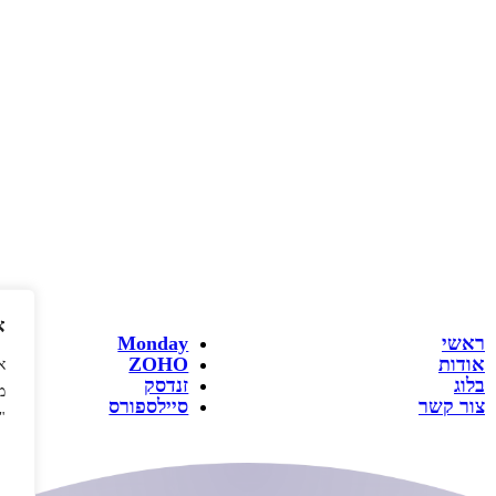
א
ראשי
Monday
אודות
ZOHO
א
בלוג
זנדסק
מ
צור קשר
סיילספורס
"