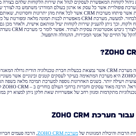
א מערכת ניהול לקוחות המאפשרת לעסקים לנהל את שירות הלקוחות שלהם בצורה 
ערכת פופולרית אשר כל עסק או ארגון בעולם המודרני משתמש בה לצורך שיפ
העסק. ישנן לא מעט חברות אשר פיתחו מערכות CRM אשר לכל אחת מהן יתרונות וחסר
שמחליטים באיזה מערכת לבחור. למעשה, מערכת CRM מאפשרת לבנות תמונה מלא
ולקוח, וכך ניתן להעניק שירות לקוחות יעיל ומותאם אישית, ולאחר מכן ג
ממנו מסקנות אשר ישמשו ל
להקל על החיים של אנשי המכירות, ההנהלה והתפעול.
?
ZOHO C
מערכת ZOHO CRM הינה מערכת CRM אשר נמצאת בבעלות חברת טכנולוגיה הודית גדול
פופולריים לעסקים. ZOHO CRM היא מערכת המתאימה בעיקר לעסקים קטנים ובינוניים אשר מ
עית ויעילה יותר. בשנים האחרונות נוספה למערכת תמיכה מלאה בשפה העב
מוכרת 
 עבור מערכת
ZOHO CRM
ות הרבות והיכולת המגוונות של
מערכת ZOHO CRM
, הרבה פעמים חברו