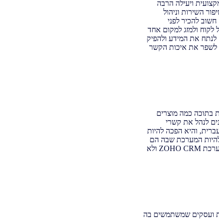
מקצועית ויעילה הרבה
ור השירות וניהול
ונות, שאותם חשוב להכיר לפני
ה ומפורטת על כל לקוח ולמזג למקום אחד
ם לנתח את המידע ולהפיק
צורך גיבוש אסטרטגיה עסקית לעתיד. אפשר לומר כי מערכת CRM נועדה לשפר את איכות הקשר
ה המאגדת בתוכה כמה מוצרים
עוניינים לנהל את קשרי
רית, והיא הפכה להיות
ופופולרית יותר בישראל. הרבה מאוד עסקים וחברות ברחבי העולם בוחרים ב – ZOHO CRM להיות המערכת שבה הם
משתמשים, בזכות יכולות טכנולוגיות מתקדמות ומגוון רחב של אפשרויות שאת חלקן ניתן למצוא רק במערכת ZOHO CRM ולא
ת ועסקים שמשתמשים בה