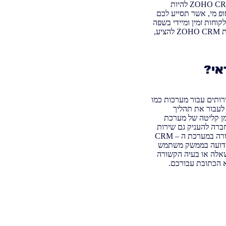
מתקשים להסתגל לממשק המערכת ולדעת כיצד משתמשים בה כמו שצריך. ועל כן, אם בחרתם ב – ZOHO CRM להיות
 מי, אשר תסייע לכם
חות זמין ומיידי בשפה
העברית לכל בעיה או שאלה הקשורה במערכת. רק כך תוכלו להנות מכל היתרונות הרבים שיש למערכת ZOHO CRM להציע,
אי?
ותים עבור מערכות כמו
וא הטמעת מערכות CRM לכל עסק שרוצה לעבור את תהליך
ת בזמן קליטה של מערכת
ברה להעניק גם שירות
לקוחות ותמיכה טכנית ללקוחות שרוצים שיהיה להם מישהו שיוכל לסייע להם בכל בעיה או תקלה הקשורה במערכת ה – CRM
 כאשר מדובר על מערכת מורכבת יותר לשימוש כמו ZOHO CRM שלא ידועה בממשק משתמש
שאלה או בעיה הקשורה