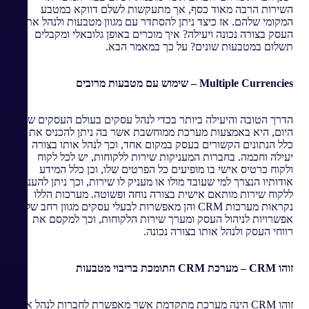
השירות הרבה מאוד כסף, אך מתעקשות לשלם דווקא במטבע
המקומי שלהם. אז כיצד ניתן להסתדר עם מגוון מטבעות ולנהל את
העסק בצורה נכונה ויעילה? איך מוכרים באופן גלובאלי ומקבלים
תשלום במטבעות שונים? על כך במאמר הבא.
Multiple Currencies
–
שימוש עם
מטבעות מרובים
הדרך הטובה והיעילה ביותר בכדי לנהל עסקים בעולם העסקים של
היום, היא באמצעות מערכת ממוחשבת אשר בה ניתן להכניס את
כלל הנתונים הקשורים בעסק במקום אחד, וכך לנהל אותו בצורה
יעילה וחכמה. בחברות המעניקות שירות ללקוחות, יש לכל לקוח
ולקוח כרטיס אישי בו מופיעים כל הפרטים שלו, וכן כלל המידע
אודותיו הנצרך למי שעובד מולו או מעניק לו שירות, וכך ניתן להעניק
ללקוח שירות מותאם אישית בצורה נוחה ופשוטה. מערכות הללו
נקראות מערכות CRM והן מאפשרות לבעלי עסקים מגוון רחב של
אפשרויות לניהול העסק ומערך שירות הלקוחות, וכך למקסם את
רווחי העסק ולנהל אותו בצורה נכונה.
זוהו
CRM
– מערכת
CRM
התומכת בריבוי מטבעות
זוהו CRM הינה מערכת מתקדמת אשר מאפשרת לחברות לנהל את