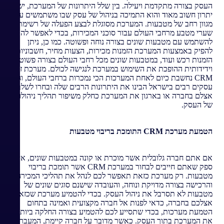
העסק בצורה מתקדמת ויעילה. בין שלל היתרונות של המערכת, ישנו
יתרון חשוב מאוד והוא התמיכה בניהול של עסק שבו משתמשים עם
מגוון רחב של מטבעות. המערכת מסוגלת לבצע הפעלה של רשימת
שערי מטבע מרחבי העולם עבור סוכני המכירות, בכדי לאפשר להם
להשתמש עם מטבעות שונים בצורה נוחה ופשוטה. כמו כן, ניתן
להפיק באמצעות המערכת הזמנות מכירות, הצעות מחיר, חשבוניות,
הזמנות רכש ועוד, במטבעות שונים מכל רחבי העולם בצורה פשוטה
וידידותית ההופכת את השימוש במערכת לנגישה לכולם. מערכת זוהו
CRM נחשבת כיום לאחת המערכות הכי נמכרות ברחבי העולם, וגם
עסקים רבים בישראל הבינו את היתרונות הרבים שלה ובחרו לשלב
אצלם בחברה או בארגון את המערכת כחלק משיפור תהליך ניהולו
של העסק.
הטמעת מערכת
CRM
התומכת בריבוי מטבעות
אם אתם חברה גלובלית אשר מוכרת או קונה במטבעות שונים, אין
ספק שאתם חייבים לבחור במערכת CRM אשר תומכת בריבוי
מטבעות. רק מערכת כזאת תאפשר לכם לנהל את תהליכי המכירה
והרכישה בצורה מדויקת ונוחה, והעובדה שישנם סוגים שונים של
מטבעות לא תסרבל את ניהול העסק. בכדי להטמיע מערכת שכזאת
אצלכם בחברה, כדאי לפנות אל חברה מקצועית ואמינה בתחום
הטמעת מערכות, בכדי שתסייע לכם להטמיע בצורה החלקה ביותר
את המערכת בתוך העסק. כאשר מדובר על חברה קיימת, המעבר