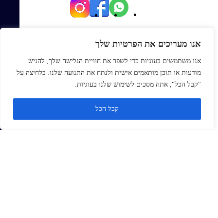
יגאל אלון 82, תל אביב
אנו מעריכים את הפרטיות שלך
Office@topmexp.co.il
אנו משתמשים בעוגיות כדי לשפר את חוויית הגלישה שלך, להגיש
0723941168
מודעות או תוכן מותאמים אישית ולנתח את התנועה שלנו. בלחיצה על
פתח סר
"קבל הכל", אתה מסכים לשימוש שלנו בעוגיות.
ראשי
קבל הכל
אודות
בלוג
צור קשר
Monday
ZOHO
זנדסק
סיילספורס
תהליכים ארגוניים
אוטומציות ואינטגרציות