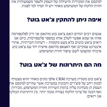
למקסם את המכירות והיעילות של העסק ולשפר משמעותית את
חווית הלקוח של המשתמש מאחר ויש לו תמיד למי לפנות.
איפה ניתן להתקין צ'אט בוט?
אנשים רבים תוהים האם צ'אט בוט מותאם אך ורק לפלטפורמה
אחת או שמא אפשר לשלב אותו במספר פלטפורמות, כיום אנו
רואים צ'אט בוטים בלא מעט מקומות – רשתות חברתיות, אתרי
אינטרנט עסקיים ואף וואצאפ מותאם אישית יחד עם צ'אט בוט
איכותי ומקצועי לשם שיפור חווית המשתמש.
מה הם היתרונות של צ'אט בוט?
צ'אט בוט משדרג מערכת CRM אלפי מונים מאחר והוא מצטרף
למגוון רחב של פיצ'רים ותכונות במערכת אשר עוזרים למקסם את
העסק הן מבחינת עליה ברמת השירות וחווית המשתמש, מכירות
ואף הבנה של צרכי הלקוח בצורה טובה יותר. בין היתרונות הבולטים
אנו רואים: