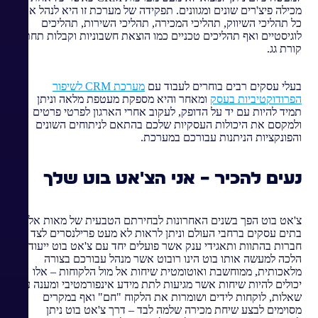
מכילה פיצ'רים שונים ומגוונים. תפקידה של מערכת זו היא לנהל את
כל תהליכי השיווק, תהליכי המכירה, תהליכי השירות, תהליכים
לוגיסטיים ואף תהליכים טכניים כמו הוצאת חשבוניות וקבלות תחת
קורת גג.
בעלי עסקים רבים בוחרים לעבוד עם
מערכת CRM לשיפור
הפרודוקטיביות בעסק
ומאחר והיא מספקת מעטפת מלאה וניתן
תמיד להיות עם יד על הדופק, לעקוב אחרי הארגון לפרטי פרטים
ולמקסם את היכולות העסקיות שלכם בהתאם לניתוחים השונים
והפונקציות הניתנות עבורכם במערכת.
נעים להכיר – אני הצ'אט בוט שלך
צ'אט בוט הפך בשנים האחרונות לבחירתם הטבעית של מאות אלפי
בתים עסקים ברחבי העולם וניתן לראות לא מעט פרילנסרים לצד
חברות בהתוות ותאגידי ענק אשר פועלים יחד עם צ'אט בוט ייעודי.
הלכה למעשה אותו בוט הינו רובוט אשר מנהל עבורכם בצורה
מלאכותית, ממוחשבת ואוטומטית שיחות אל מול הלקוחות – אלו
יכולים להיות שיחות אשר מגיעות לתת מידע אינפורמטיבי ומענה על
שאלות, לוקחות לידים ושומרות את הלקוח "חם" ואף במקרים
מסוימים לבצע שיחת מכירה שלמה לבד – דרך צ'אט בוט ניתן