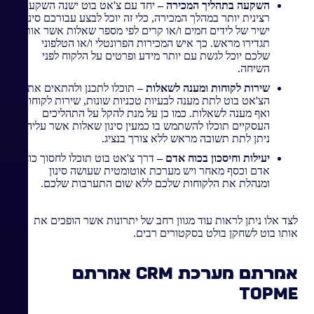
השקעה בתהליך המכירה –
יחד עם צ'אט בוט ישנה השקעה
רצינית יותר במהלך המכירה, כלי זה יוכל לבצע עבורכם סינון
ישיר של לידים חמים ו/או קרים לפי מספר שאלות אשר אותם
תגדירו מראש. כך איש המכירות הפרונטלי ו/או הטלפוני
שלכם יוכל לגשת עם יותר מידע ופרטים על הלקוח לפני
השיחה.
שירות לקוחות ומענה לשאלות –
תוכלו לתכנן ולהתאים את
הצ'אט בוט לתת מענה לבעיות טכניות שונות, שירות לקוחות
ואף מענה לשאלות. כמו כן על מנת להקל על התהליכים
העסקיים תוכלו להשתמש בו כמעין סינון שאלות אשר עליהם
ניתן לתת תשובה מראש ללא צורך בנציג.
יעילות וחיסכון בכוח אדם –
דרך צ'אט בוט תוכלו לחסוך כוח
אדם וכסף מאחר ויש מערכת אוטומטית שעושה סינון
ומנהלת את הלקוחות שלכם ללא שום התערבות שלכם.
לצד אלו ניתן לראות עוד מגוון רחב של יתרונות אשר הופכים את
אותו בוט לשחקן בולט בסקטורים רבים.
אמרתם מערכת
CRM
אמרתם
TOPME