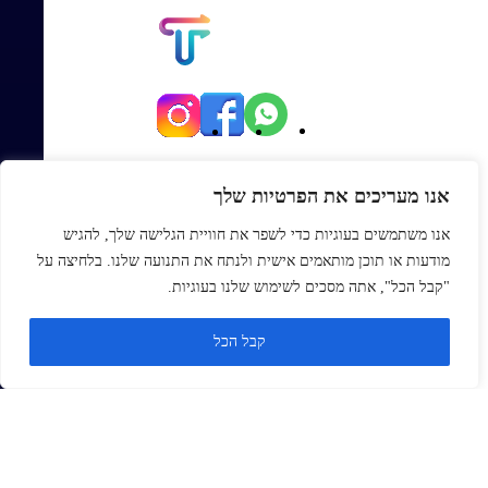
יגאל אלון 82, תל אביב
אנו מעריכים את הפרטיות שלך
Office@topmexp.co.il
אנו משתמשים בעוגיות כדי לשפר את חוויית הגלישה שלך, להגיש
0723941168
מודעות או תוכן מותאמים אישית ולנתח את התנועה שלנו. בלחיצה על
פתח סר
"קבל הכל", אתה מסכים לשימוש שלנו בעוגיות.
ראשי
קבל הכל
אודות
בלוג
צור קשר
Monday
ZOHO
זנדסק