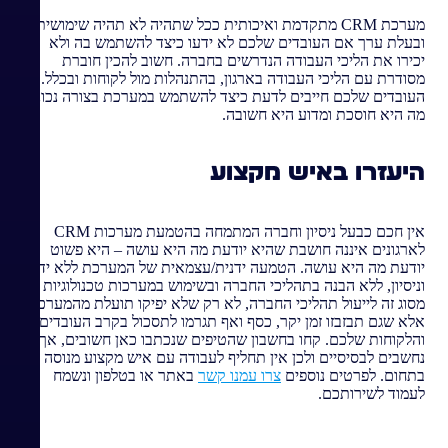
מערכת CRM מתקדמת ואיכותית ככל שתהיה לא תהיה שימושית
ובעלת ערך אם העובדים שלכם לא ידעו כיצד להשתמש בה ולא
יכירו את הליכי העבודה הנדרשים בחברה. חשוב להכין חוברת
מסודרת עם הליכי העבודה בארגון, בהתנהלות מול לקוחות ובכלל.
העובדים שלכם חייבים לדעת כיצד להשתמש במערכת בצורה נכונה,
מה היא חוסכת ומדוע היא חשובה.
היעזרו באיש מקצוע
אין חכם כבעל ניסיון וחברה המתמחה בהטמעת מערכות CRM
לארגונים איננה חושבת שהיא יודעת מה היא עושה – היא פשוט
יודעת מה היא עושה. הטמעה ידנית/עצמאית של המערכת ללא ידע
וניסיון, ללא הבנה בתהליכי החברה ובשימוש במערכות טכנולוגיות
מסוג זה לייעול תהליכי החברה, לא רק שלא יפיקו תועלת מהמערכת
אלא שגם תבזבזו זמן יקר, כסף ואף תגרמו לתסכול בקרב העובדים
והלקוחות שלכם. קחו בחשבון שהטיפים שנכתבו כאן חשובים, אך
נחשבים לבסיסיים ולכן אין תחליף לעבודה עם איש מקצוע מנוסה
בתחום. לפרטים נוספים
צרו עמנו קשר
באתר או בטלפון ונשמח
לעמוד לשירותכם.