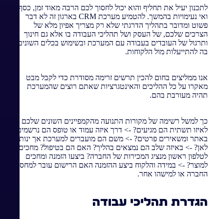
לתכנון יעיל את תחליף והוא יכול לחסוך לכם הרבה מאוד זמן, כסף
ואי נעימויות בהמשך. להטמיע מערכת CRM בארגון זה לא דבר
פשוט ומדובר בתהליך הדרגתי שלא רק מצריך אפיון מלא של
הצרכים שלכם, של העסק ושל תהליכי העבודה בו אלא גם חינוך
ותרגול של העובדים בעבודה עם המערכת ובשימוש בכלים השונים
בה להתייעלות מול הלקוחות.
אנו ממליצים בחום להכין תרשים זרימה מסודרת כדי לקבל מבט
מאקרו על כל ההליכים והאינטגרציות שאתם רוצים שהמערכת
תהיה מעורבת בהם.
כך למשל רשימה של מקורות התנועה מהקמפיינים השונים שלכם ->
לאיזו תשתית הם מגיעים? -> דרך איזה עמוד או טופס הם נרשמים
באתר ומשאירים פרטים? -> משם הם מועברים למערכת אך ינותבו
לאן? -> באיזה שלב הם נמצאים בהליך? האם הם בטיפול? מחכים
לטלפון ראשון מנציג המכירות של החברה? ביצעו הזמנה ומחכים
למוצר? -> במידה והלקוח ביצע ההזמנה האם הרישום עובר למחסני
החברה או למישהו אחר.
הגדרת תהליכי עבודה