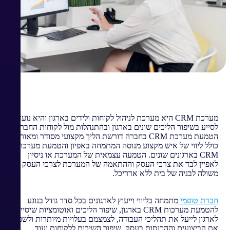
מערכת CRM היא מערכת לניהול לקוחות ולידים בארגון והיא נועדה
לסייע בשיפור הליכים שונים בארגון ובהתנהלות מול לקוחות החברה.
הטמעת מערכת CRM בחברה דורשת הליך מקצועי מסודר ומאורגן,
כולל ליווי של איש מקצוע מנוסה המתמחה באפיון והטמעת מערכות
CRM בארגונים שונים. הטמעה עצמאית של המערכת או ניסיון
לאפיין לבד את צרכי העסק וההתאמה של המערכת לצרכי העסק
משולה לבניה של בית ללא אדריכל.
חברת טופמי
מתמחה בליווי וייעוץ לארגונים בכל סדר גודל בנוגע
להטמעת מערכות CRM בארגון, שיפור הליכים ואוטומציות שיסייעו
לארגון לייעל את תהליכי העבודה, לצמצמם בעלויות מיותרות ולשפר
את הביצועים וההכנסות בעסק, שיפור השירות ללקוחות ועוד.