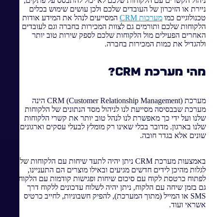
נ
יהול הקשרים עם הלקוחות שלכם לא יכול להתבסס על פתקים,
ניירת או הזיכרון של העובדים שלכם ולכן עושים שימוש בכלים
טכנולוגיים כמו
מערכות CRM
המסייעים לנהל את המידע אודות
הלקוחות שלכם ותורמים גם לצוות המכירות בחברה וגם לעובדים
האחרים הפעילים מול הלקוחות שלכם לספק שירות טוב יותר
ולהגדיל את כמות המכירות בחברה.
מהי מערכת CRM?
מערכת CRM (Customer Relationship Management) הינה
מערכת שבבסיסה מסייעת לנו לניהול מסד הנתונים של הלקוחות
שלנו ועל ידי כך מאפשרת לנו לנהל טוב יותר את קשרי הלקוחות
שלנו בארגון. מדובר בכלי שאינו רק מומלץ לבעלי עסקים וארגונים
שונים אלא בגדר חובה.
באמצעות מערכת CRM ניתן יהיה לתעד שיחות עם הלקוחות שלנו,
לגלות מהיכן לידים חדשים מגיעים ובאילו מוצרים הם התעניינו,
לפתוח כרטסת לקוח עם סיכום שיחות ופגישות קודמות עם הלקוח
גם בזמן שיחה עם הלקוח, ניתן יהיה לשלוח עדכונים ללקוח דרך
SMS או המייל (מתוך המערכת), להפיק חשבוניות, לחייב כרטיס
אשראי ועוד.