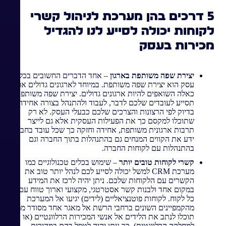
5 דרכים בהן מערכת לניהול קשרי
לקוחות יכולה לסייע לנו להגדיל
מכירות בעסק
יצירת שפה משותפת בארגון
– אחד הדברים החשובים בכל
עסק הוא יצירת שפה משותפת. במיוחד לארגונים גדולים או
כאלה השואפים להיות ארגונים גדולים. יצירת שפה משותפת
תסייע לעובדים שלכם לדבר, לעבוד ולהתנהל בצורה אחידה –
בדיוק לפי הרצונות והצרכים שלכם כבעלי העסק. לא רק
שתוכלו למקסם כך את הפעילות העסקית אלא גם לייצר
תרבות ארגונית משותפת, אחידה וחזקה כך שכל עובד בחברה
ידע את הקווים המנחים גם בהתנהלות בתוך החברה וגם
בהתנהלות עם לקוחות החברה.
קשרי לקוחות טובים יותר
– שימוש בכלים טכנולוגיים כמו
מערכת CRM למשל יכולה לסייע לכם לנהל יותר טוב את
הקשרים עם הלקוחות שלכם. ניתן יהיה לרכז את המידע
במקום אחד ולבנות קשר אסטרטגי, מקצועי וארוך טווח עם
כל לקוח. לקוחות פוטנציאליים (לידים) יגיעו אל המערכת
מהקמפיינים השונים ברחבי הרשת אל מאגר אחד מסודר ממנו
תוכלו לנתב את הלידים אל אנשי המכירות הרלוונטיים (או
למחלקה הרלוונטית). כך ניתן יהיה לטפל בהם במהירות