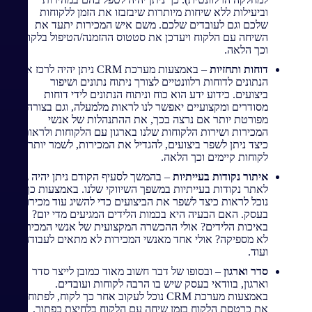
וביעילות ללא שיחות מיותרות שיבזבזו את הזמן ללקוחות
שלכם וגם לעובדים שלכם. משם איש המכירות יתעד את
השיחה עם הלקוח ויעדכן את סטטוס ההזמנה/הטיפול בלקוח
וכך הלאה.
דוחות ותחזיות
– באמצעות מערכת CRM ניתן יהיה לרכז את
הנתונים לדוחות רלוונטיים לצורך ניתוח נתונים ושיפור
ביצועים. כידוע ידע הוא כוח וניתוח הנתונים לידי דוחות
מסודרים ומקצועיים יאפשר לנו לראות מלמעלה, וגם בצורה
מפורטת יותר אם נרצה בכך, את ההתנהלות של אנשי
המכירות ושירות הלקוחות שלנו בארגון עם הלקוחות ולראות
כיצד ניתן לשפר ביצועים, להגדיל את המכירות, לשמר יותר
לקוחות קיימים וכך הלאה.
איתור נקודות בעייתיות
– בהמשך לסעיף הקודם ניתן יהיה גם
לאתר נקודות בעייתיות במשפך השיווקי שלנו. באמצעות כך
נוכל לראות כיצד לשפר את הביצועים כדי להשיג עוד מכירות
בעסק. האם הבעיה היא בכמות הלידים המגיעים מדי יום?
באיכות הלידים? אולי ההכשרה המקצועית של אנשי המכירות
לא מספיקה? אולי אחד מאנשי המכירות לא מתאים לעבודה?
ועוד.
סדר וארגון
– ובסופו של דבר חשוב מאוד כמובן לייצר סדר
וארגון, בוודאי בעסק שיש בו הרבה לקוחות ועובדים.
באמצעות מערכת CRM נוכל לעקוב אחר כך לקוח, לפתוח
את כרטסת הלקוח בזמן שיחה עם הלקוח בלחיצת כפתור,