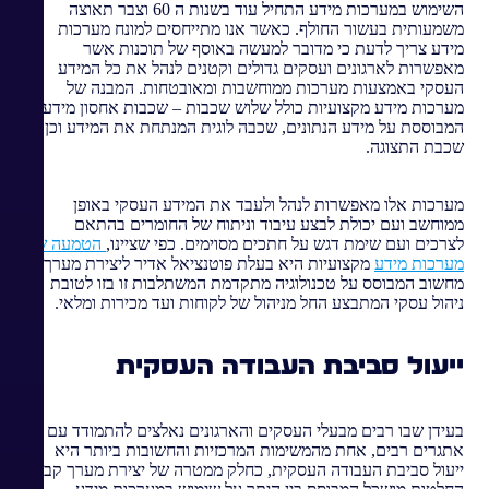
השימוש במערכות מידע התחיל עוד בשנות ה 60 וצבר תאוצה
משמעותית בעשור החולף. כאשר אנו מתייחסים למונח מערכות
מידע צריך לדעת כי מדובר למעשה באוסף של תוכנות אשר
מאפשרות לארגונים ועסקים גדולים וקטנים לנהל את כל המידע
העסקי באמצעות מערכות ממוחשבות ומאובטחות. המבנה של
מערכות מידע מקצועיות כולל שלוש שכבות – שכבות אחסון מידע
המבוססת על מידע הנתונים, שכבה לוגית המנתחת את המידע וכן
שכבת התצוגה.
מערכות אלו מאפשרות לנהל ולעבד את המידע העסקי באופן
ממוחשב ועם יכולת לבצע עיבוד וניתוח של החומרים בהתאם
לצרכים ועם שימת דגש על חתכים מסוימים. כפי שציינו,
הטמעה של
מערכות מידע
מקצועיות היא בעלת פוטנציאל אדיר ליצירת מערך
מחשוב המבוסס על טכנולוגיה מתקדמת המשתלבות זו בזו לטובת
ניהול עסקי המתבצע החל מניהול של לקוחות ועד מכירות ומלאי.
ייעול סביבת העבודה העסקית
בעידן שבו רבים מבעלי העסקים והארגונים נאלצים להתמודד עם
אתגרים רבים, אחת מהמשימות המרכזיות והחשובות ביותר היא
ייעול סביבת העבודה העסקית, כחלק ממטרה של יצירת מערך קבלת