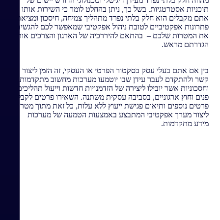
מהווה חלק בלתי נפרד מעידן דיגיטלי וטכנולוגי הדורש יישום של
תוכניות אסטרטגיות. בשל כך, ניתן בהחלט לומר כי השירות אותו
אתם מקבלים הוא חלק בלתי נפרד מתהליך צמיחה, חיסכון ומציאת
פתרונות אפקטיביים לטובת ניהול אפקטיבי שמאפשר לכם להגשים
את המטרות שלכם – בהתאם להיררכיה של הארגון והצרכים אותם
הגדרתם מראש.
בין אם אתם בעלי עסק בסקטור הפרטי או העסקי, זה הזמן ליצור
קשר ולהתקדם לעבר עידן שבו יוטמעו מערכות מחשוב מתקדמות
וחסכוניות אשר יובילו ליצירה של הזדמנויות חדשות וייעול תהליכים
פנים וחוץ ארגוניים, בסביבה עסקית משתנה. השאירו פרטים לקבלת
פרטים נוספים ותיאום פגישת ייעוץ ללא עלות, כל זאת מתוך מטרה
ליצור מערך אפקטיבי המתבצע באמצעות הטמעה של מערכות
מידע מתקדמות.