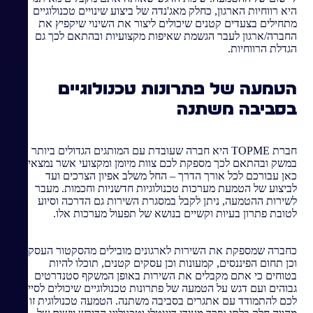
היא רווחיות הארגון, כחלק מאג'נדה של ביצוע שינויים טכנולוגיים
מתחילים בצעדים קטנים שיכולים ליצור את השינוי שיקפיץ את
החברה/ארגון לעבר הגשמת שאיפות מקצועיות ובהתאם לכך גם
הגדלת הרווחיות.
הטמעה של פתרונות טכנולוגיים
בסביבה משתנה
חברת TOPME היא חברה שעובדת עם המותגים הגדולים ביותר
במשק ובהתאם לכך מספקת לכם צוות מיומן ומקצועי אשר נמצאים
כאן עבורכם לכל אורך הדרך – החל משלב אפיון הצרכים ועד
לביצוע של הטמעת מערכות טכנולוגיות חדשניות וחכמות. מעבר
לשירות ההטמעה, ניתן לקבל במסגרת השירות גם הדרכה וסיוע
לטובת פתרון בעיות וקשיים בנושא של תפעול מערכות אלו.
כחברה שמספקת את השירות לארגונים מובילים מהסקטור העסקי
וכן תחום הפיננסים, קמעונות וכן עסקים קטנים, תוכלו להיות
בטוחים כי אתם מקבלים את השירות באופן המשקף סטנדרטים
גבוהים ועם דגש על הטמעה של פתרונות טכנולוגיים שיכולים לסייע
לכם להתמודד עם אתגרים בסביבה משתנה. הטמעה טכנולוגית זו