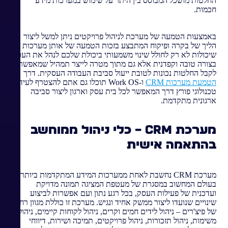
החלטות מושכל המבוסס בין היתר על שימוש במערכות מידע
חכמות.
באמצעות הטמעה של מערכת לניהול פרויקטים ניתן למשל ליצור
הליך של בקרה ופיקוח המתבצע בזכות הטמעה של אותן מערכות
שיכולות לא רק לחולל שינוי משמעותי ביכולת שלכם לנהל את העסק
בצורה טובה וקפדנית אלא גם מתוך מטרה לייצר תמהיל שמאפשר
לקבל החלטות נכונות לטובת ייעול סביבת העבודה העסקית. דרך
הטמעת מערכות CRM
ו-Work OS תוכלו גם אתם להצטרף לעידן
טכנולוגי פורץ דרך המאפשר לכל בית עסק וארגון ליצור סביבה
ארגונית מתקדמת.
מערכת CRM – כלי ניהול ממוחשב
בהתאמה אישית
מערכת CRM נחשבת לאחת ממערכות המידע המתקדמות ביותר
בעולם המחשוב במסגרת של מעטפת המציגה תמונה מדויקת
ועדכנית של פעילות העסק, בכל רגע נתון ועם אפשרות לביצוע
שינויים שנועדו ליצור ממשק אחיד ונגיש. מערכת זו כוללת מגוון רחב
של פיצ'רים – ניהול לידים חמים וקרים, ניהול לקוחות קיימים, ניהול
משימות, ניהול תזכורות, ניהול פרויקטים, תמיכה ושירות, דיווחי