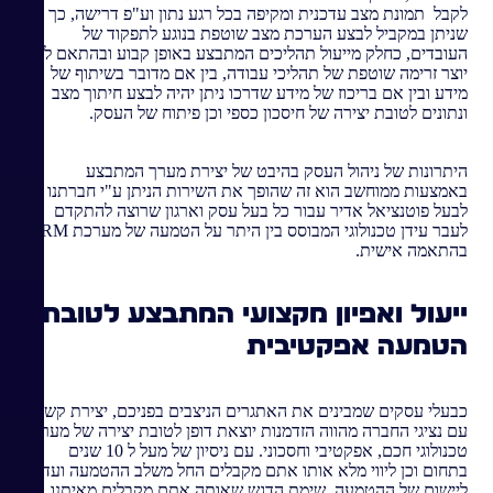
לקבל תמונת מצב עדכנית ומקיפה בכל רגע נתון וע"פ דרישה, כך
שניתן במקביל לבצע הערכת מצב שוטפת בנוגע לתפקוד של
העובדים, כחלק מייעול תהליכים המתבצע באופן קבוע ובהתאם לכך
יוצר זרימה שוטפת של תהליכי עבודה, בין אם מדובר בשיתוף של
מידע ובין אם בריכוז של מידע שדרכו ניתן יהיה לבצע חיתוך מצב
ונתונים לטובת יצירה של חיסכון כספי וכן פיתוח של העסק.
היתרונות של ניהול העסק בהיבט של יצירת מערך המתבצע
באמצעות ממוחשב הוא זה שהופך את השירות הניתן ע"י חברתנו
לבעל פוטנציאל אדיר עבור כל בעל עסק וארגון שרוצה להתקדם
לעבר עידן טכנולוגי המבוסס בין היתר על הטמעה של מערכת CRM
בהתאמה אישית.
ייעול ואפיון מקצועי המתבצע לטובת
הטמעה אפקטיבית
כבעלי עסקים שמבינים את האתגרים הניצבים בפניכם, יצירת קשר
עם נציגי החברה מהווה הזדמנות יוצאת דופן לטובת יצירה של מערך
טכנולוגי חכם, אפקטיבי וחסכוני. עם ניסיון של מעל ל 10 שנים
בתחום וכן ליווי מלא אותו אתם מקבלים החל משלב ההטמעה ועד
ליישום של ההטמעה. שימת הדגש שאותה אתם מקבלים מאיתנו