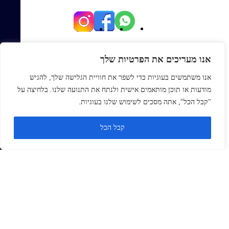
יגאל אלון 82, תל אביב
אנו מעריכים את הפרטיות שלך
Office@topmexp.co.il
אנו משתמשים בעוגיות כדי לשפר את חוויית הגלישה שלך, להגיש
0723941168
מודעות או תוכן מותאמים אישית ולנתח את התנועה שלנו. בלחיצה על
פתח סר
"קבל הכל", אתה מסכים לשימוש שלנו בעוגיות.
ראשי
קבל הכל
אודות
בלוג
צור קשר
Monday
ZOHO
זנדסק
סיילספורס
תהליכים ארגוניים