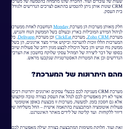
שעות של עובדים ועוד. החברה שלנו מתמחה בהטמעה של מערכות
CRM שונות אותן ניתן להטמיע בהתאם לצרכים הנדרשים ולגודל
בית העסק.
חלק מאותן מערכות הן מערכת
Monday
הנחשבת לאחת ממערכות
לניהול המידע המובילות בארץ ובעולם בשל הממשק הנוח והנגיש,
מערכת
Zoho CRM
, מערכת
ClickEat
וכן מערכת
Delivapp
. כלל
המערכות הללו זוכות להערכה וביקוש אדיר מצד ארגונים, הן בשל
ממשק נוח ונגיש והן בשל היכולת לבצע מגוון רחב של פעולות שיובילו
בסופו של דבר ליצירה של תמהיל עסקי שלוקח בחשבון את הצרכים
הנדרשים וכן את המטרות האסטרטגיות שנקבעו מראש.
מהם היתרונות של המערכת?
מערכת CRM מעניקה לכם כבעלי עסקים וארגונים יתרונות רבים
אשר לא רק מאפשרים לכם לנהל את העסק בצורה טובה ומקצועית
אלא גם חסכון בזמן. למעשה, מערכות זו מבצעת באופן אוטומטי
פעולות אוטומציה המתבצעת בהתאמה אישית – החל משליחה של
דיוור ללקוחות ועד קליטה של לידים מאתר האינטרנט.
זאת ועוד, חלוקת משימות המתבצעת בצורה יעילה מאפשרת לכם