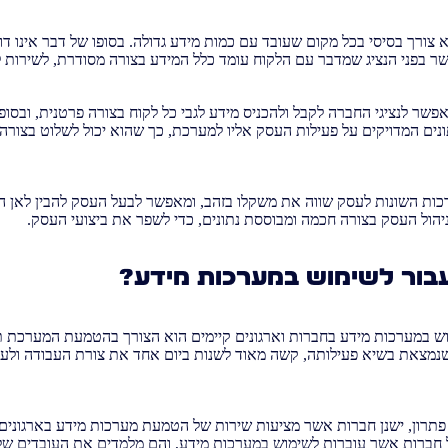
ורך בסיסי בכל מקום שעובד עם כמות מידע גדולה. בסופו של דבר אינו דומ
 בפני הנציג שמדבר עם הלקוח עומד כלל המידע בצורה מסודרת, לשירות לק
שר לנציגי החברה לקבל ולהכניס מידע לגבי כל לקוח בצורה פרטנית, ובסו
נים המדויקים על פעילות העסק אליו למערכת, כך שהוא יכול לשלוט בצורה 
ות השונות לעסק שווה את משקלו בזהב, ומאפשר לבעל העסק להבין לאן ה
הול העסק בצורה חכמה ומבוססת נתונים, כדי לשפר את ביצועי העסק.
בור לשימוש במערכות מידע?
ש במערכות מידע בחברות וארגונים קיימים הוא הצורך בהטמעת המערכת ת
 שנמצאת בשיא פעילותה, קשה מאוד לשנות ביום אחד את צורת העבודה ו
פתרון, ישנן חברות אשר מציעות שירות של הטמעת מערכות מידע בארגוני
ל חברות אשר עוברות לשימוש במערכות מידע, והם מלמדים את העובדים 