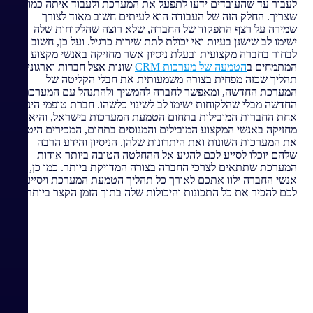
לעבור עד שהעובדים ידעו לתפעל את המערכת ולעבוד איתה כמו
שצריך. החלק הזה של העבודה הוא לעיתים חשוב מאוד לצורך
שמירה על רצף התפקוד של החברה, שלא רוצה שהלקוחות שלה
ישימו לב שישנן בעיות ואי יכולת לתת שירות כרגיל. ועל כן, חשוב
לבחור בחברה מקצועית ובעלת ניסיון אשר מחזיקה באנשי מקצוע
המתמחים ב
הטמעה של מערכות CRM
שונות אצל חברות וארגונים.
תהליך שכזה מפחית בצורה משמעותית את חבלי הקליטה של
המערכת החדשה, ומאפשר לחברה להמשיך ולהתנהל עם המערכת
החדשה מבלי שהלקוחות ישימו לב לשינוי כלשהו. חברת טופמי הינה
אחת החברות המובילות בתחום הטמעת המערכות בישראל, והיא
מחזיקה באנשי המקצוע המובילים והמנוסים בתחום, המכירים היטב
את המערכות השונות ואת היתרונות שלהן. הניסיון והידע הרבה
שלהם יוכלו לסייע לכם להגיע אל ההחלטה הטובה ביותר אודות
המערכת שתתאים לצרכי החברה בצורה המדויקת ביותר. כמו כן,
אנשי החברה ילוו אתכם לאורך כל תהליך הטמעת המערכת ויסייעו
לכם להכיר את כל התכונות והיכולות שלה בתוך הזמן הקצר ביותר.