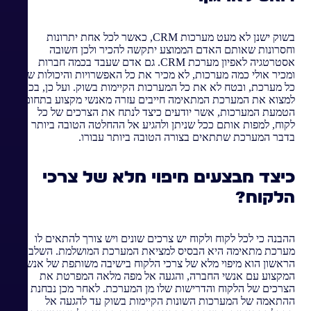
בשוק ישנן לא מעט מערכות CRM, כאשר לכל אחת יתרונות
וחסרונות שאותם האדם הממוצע יתקשה להכיר ולכן חשובה
אסטרטגיה לאפיון מערכת CRM. גם אדם שעבד בכמה חברות
ומכיר אולי כמה מערכות, לא מכיר את כל האפשרויות והיכולות של
כל מערכת, ובטח לא את כל המערכות הקיימות בשוק. ועל כן, בכדי
למצוא את המערכת המתאימה חייבים עזרה מאנשי מקצוע בתחום
הטמעת המערכות, אשר יודעים כיצד לנתח את הצרכים של כל
לקוח, למפות אותם ככל שניתן ולהגיע אל ההחלטה הטובה ביותר
בדבר המערכת שתתאים בצורה הטובה ביותר עבורו.
כיצד מבצעים מיפוי מלא של צרכי
הלקוח?
ההבנה כי לכל לקוח ולקוח יש צרכים שונים ויש צורך להתאים לו
מערכת מתאימה היא הבסיס למציאת המערכת המושלמת. השלב
הראשון הוא מיפוי מלא של צרכי הלקוח בישיבה משותפת של אנשי
המקצוע עם אנשי החברה, והגעה אל מפה מלאה המפרטת את
הצרכים של הלקוח והדרישות שלו מן המערכת. לאחר מכן נבחנת
ההתאמה של המערכות השונות הקיימות בשוק עד להגעה אל