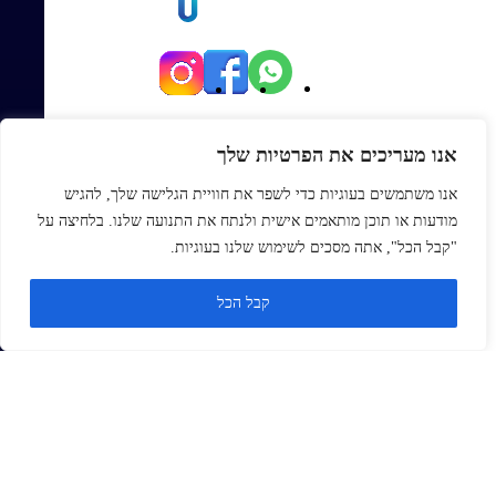
יגאל אלון 82, תל אביב
אנו מעריכים את הפרטיות שלך
Office@topmexp.co.il
אנו משתמשים בעוגיות כדי לשפר את חוויית הגלישה שלך, להגיש
0723941168
מודעות או תוכן מותאמים אישית ולנתח את התנועה שלנו. בלחיצה על
פתח סר
"קבל הכל", אתה מסכים לשימוש שלנו בעוגיות.
ראשי
קבל הכל
אודות
בלוג
צור קשר
Monday
ZOHO
זנדסק
סיילספורס