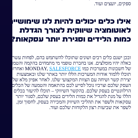
ספקים, יועצים ועוד.
אילו כלים יכולים להיות לנו שימושיים
לאוטומציה שיווקית לצורך הגדלת
כמות הלידים וסגירת יותר עסקאות?
ובכן ישנם כלים רבים ושונים שתוכלו להשתמש בהם, לפחות עשרות
כאלה יהיו מומלצים. אנו בחברת טופמי מי מתמחים בהקמה והטמעה
של חשבונות במערכות כמו MONDAY,
SALESFORCE
ואחרות.
תוכלו ללמוד אודות המערכות הללו יותר באתר שלנו ובאמצעות
יצירת קשר ושיחה עם הצוות המקצועי שלנו. לאחר אפיון מלא של
העסק שלכם וצרכיו נוכל לסייע לכם בהתאמה והטמעה של הכלים
הרלוונטיים בעסק שלכם. בהקשר השיווקי – תוכלו להיעזר בכלים
הללו על מנת להגדיל את כמות הלידים בעסק שלכם, לסגור יותר
עסקאות ולשפר את תהליכי השיווק והמכירה בעסק, לחסוך זמן,
לשפר את שביעות רצון הלקוחות שלכם ועוד.