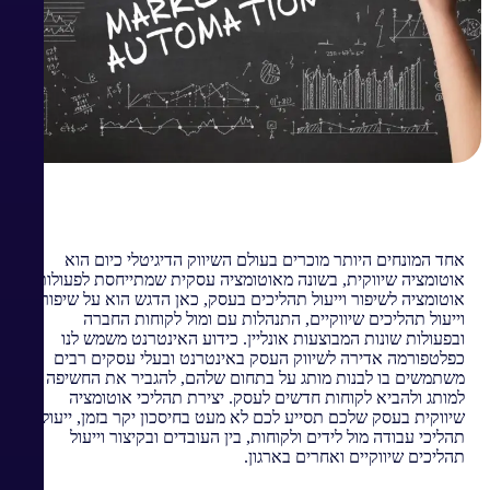
אחד המונחים היותר מוכרים בעולם השיווק הדיגיטלי כיום הוא
אוטומציה שיווקית, בשונה מאוטומציה עסקית שמתייחסת לפעולות
אוטומציה לשיפור וייעול תהליכים בעסק, כאן הדגש הוא על שיפור
וייעול תהליכים שיווקיים, התנהלות עם ומול לקוחות החברה
ובפעולות שונות המבוצעות אונליין. כידוע האינטרנט משמש לנו
כפלטפורמה אדירה לשיווק העסק באינטרנט ובעלי עסקים רבים
משתמשים בו לבנות מותג על בתחום שלהם, להגביר את החשיפה
למותג ולהביא לקוחות חדשים לעסק. יצירת תהליכי אוטומציה
שיווקית בעסק שלכם תסייע לכם לא מעט בחיסכון יקר בזמן, ייעול
תהליכי עבודה מול לידים ולקוחות, בין העובדים ובקיצור וייעול
תהליכים שיווקיים ואחרים בארגון.