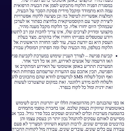
מענה מהיר ומקצועי באופן אוטומטי ברגע הפניה שלו.
במסגרת הפניה הלקוח מתבקש לסמן את הבעיה הרפואית
עמה הוא מתמודד ומקבל מידית פסקת הסבר על הבעיה,
המלצות אפשריות לטיפול בה וכן מציעה ללקוח אפשרויות
ליצירת קשר עם הקוסמטיקאית בלחיצת כפתור או לעדכן
שבמהלך היום יחזרו אליו. כך הלקוח מקבל מענה מהיר,
מקצועי ומדויק לצרכים שלו, אינו צריך לחכות זמן רב לתשובה
ויודע שמטפלים בפנייתו ויחזרו אליו בהקדם. מצד בעלת
העסק היא גם יודעת כעת, עוד לפני החזרה הראשונית אל
הלקוח בטלפון, מה הבעיה שלו ומה הפתרון המומלץ עבורו.
קביעת פגישה – לצורך העניין שימוש במערכת לקביעת פגישה
ו/או הרשמה של אנשים לאירוע, חוג או כל דבר אחר.
המערכת תתריע באופן אוטומטי על האירוע המתקרב או
הפגישה, תכין אתכם עם ההערות שרשמתם בפתיחת האירוע
ואף תוכל לשלוח SMS לנרשמים לוודא שהם מתכוונים להגיע
ולשלוח להם מידע רלוונטי. זאת במקום שתצטרכו לעשות
זאת ידנית ומול כל לקוח בנפרד.
אז כפי שהבנתם רק מהדוגמאות הללו יש יתרונות רבים לשימוש
באוטומציה שיווקית בעסק שלכם. אנו בחברת טופמי מתמחים
בהטמעת מערכות וכלים לארגונים ועסקים בכל סדר גודל. בכך אנו
מסייעים לאותם עסקים להתנהל נכון יותר הן בעסק עצמו והן
בהיבטים פנימיים שונים, לרבות הנושא השיווקי המצריך לא פעם
עבודה עם כלים שונים, עובדים שונים, עבודה מול לקוחות החברה,