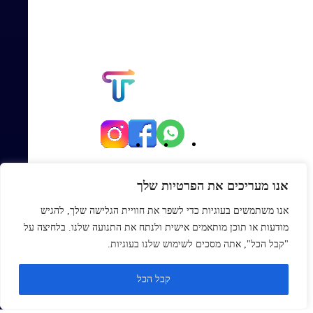
יגאל אלון 82, תל אביב
אנו מעריכים את הפרטיות שלך
Office@topmexp.co.il
אנו משתמשים בעוגיות כדי לשפר את חוויית הגלישה שלך, להגיש
0723941168
מודעות או תוכן מותאמים אישית ולנתח את התנועה שלנו. בלחיצה על
פתח סר
"קבל הכל", אתה מסכים לשימוש שלנו בעוגיות.
ראשי
קבל הכל
אודות
בלוג
צור קשר