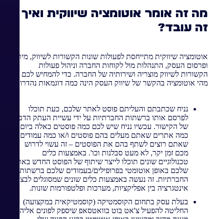
מה זה אומר אוטומציה שיווקית ואיך
זה עובד?
אוטומציה שיווקית מתייחסת לפעולות שונות הקשורות לשיווק, מיתוג
ופרסום העסק, התנהלות מול לקוחות החברה וניהול פעולות
הקשורות לשיווק מוצריה ושירותיה של החברה. כדי להמחיש לכם
מהי אוטומציה בהקשר של שיווק העסק הינה כמה דוגמאות נהדרות:
נניח שכתבתם והעליתם פוסט לאתר שלכם, כעת תוכלו
לפרסם אותו ברשתות החברתיות על ידי עשיית העתק הדבק
של הקישור. עכשיו נניח שיש לכם כמה פוסטים כאלה ביום או
כמה אתרים שאתם מעלים בהם פוסטים ו/או כמה עמודים
שאתם רוצים לשתף בהם את הפוסטים – זה עשוי לדרוש
מכם זמן יקר, לא מעט סבלנות וכו'. באמצעות כלים
טכנולוגיים שונים תוכלו לייצר שיתוף של הפוסט החדש באתר
שלכם באופן אוטומטי בפרופילים/בעמודים שלכם ברשתות
החברתיות. זה נעשה באמצעות כלים שונים שמסוגלים לבצע
אינטגרציה בין אפליקציות, מערכות ופלטפורמות שונות.
בעלת עסק בתחום הקוסמטיקה (קוסמטיקאית במקצועה)
החליטה להפעיל צ'אט בוט בוואטסאפ שיספק לפונים אליה